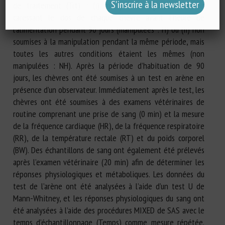
de traitement (Trt) : (i) manipulées régulièrement en
caressant le dos de chaque chèvre avant l’heure de
l’alimentation pendant 90 jours (manipulées : H) ou (ii) non
soumises à la manipulation pendant la même période, mais
toutes les autres conditions étaient les mêmes (non
manipulées : NH). Après la période d’habituation de 90
jours, les chèvres ont été soumises à un test en arène en
présence d’un observateur. Immédiatement après le test, les
chèvres ont été soumises à des examens vétérinaires de
routine comprenant une prise de sang (0 min) et la mesure
de la fréquence cardiaque (HR), de la fréquence respiratoire
(RR), de la température rectale (RT) et du poids corporel
(BW). Des échantillons de sang ont également été prélevés
après l’examen vétérinaire (20 min) afin de déterminer les
réponses physiologiques et métaboliques. Les données du
test de l’arène ont été analysées à l’aide d’un test U de
Mann-Whitney, et les réponses physiologiques du sang ont
été analysées à l’aide des procédures MIXED de SAS avec le
temps d’échantillonnage (Temps) comme mesure répétée.