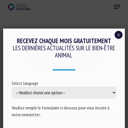
Skip
Menu
to
main
Fermer
content
×
Conduite d'élevage et relations humain-animal
RECEVEZ CHAQUE MOIS GRATUITEMENT
LES DERNIÈRES ACTUALITÉS SUR LE BIEN-ÊTRE
ATTENUATION OF STRESS RESPONSES TO
ANIMAL
HUMAN HANDLING THROUGH
HABITUATION IN GOATS
10 mai 2025
Select language
Veuillez remplir le formulaire ci-dessous pour vous inscrire à
Type de document : article scientifique publié dans
Animals
notre newsletter :
Auteurs : Erukulla, T. T., Batchu, P., Gurrapu, P., Shaik, A.,