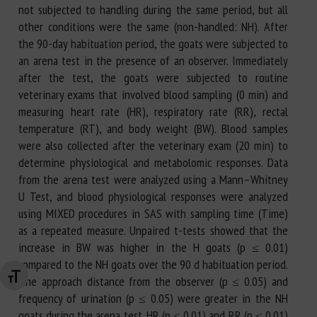
not subjected to handling during the same period, but all
other conditions were the same (non-handled: NH). After
the 90-day habituation period, the goats were subjected to
an arena test in the presence of an observer. Immediately
after the test, the goats were subjected to routine
veterinary exams that involved blood sampling (0 min) and
measuring heart rate (HR), respiratory rate (RR), rectal
temperature (RT), and body weight (BW). Blood samples
were also collected after the veterinary exam (20 min) to
determine physiological and metabolomic responses. Data
from the arena test were analyzed using a Mann–Whitney
U Test, and blood physiological responses were analyzed
using MIXED procedures in SAS with sampling time (Time)
as a repeated measure. Unpaired t-tests showed that the
increase in BW was higher in the H goats (p ≤ 0.01)
compared to the NH goats over the 90 d habituation period.
Changer la taille de la police
The approach distance from the observer (p ≤ 0.05) and
frequency of urination (p ≤ 0.05) were greater in the NH
goats during the arena test. HR (p ≤ 0.01) and RR (p ≤ 0.01)