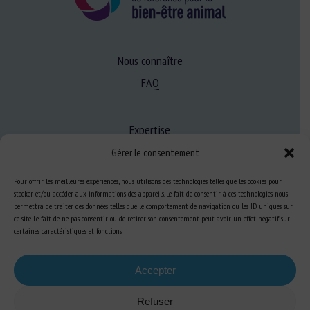
Nous connaître
FAQ
Expertise
S’informer sur le BEA
Gérer le consentement
Se former au BEA
Pour offrir les meilleures expériences, nous utilisons des technologies telles que les cookies pour
stocker et/ou accéder aux informations des appareils. Le fait de consentir à ces technologies nous
permettra de traiter des données telles que le comportement de navigation ou les ID uniques sur
ce site. Le fait de ne pas consentir ou de retirer son consentement peut avoir un effet négatif sur
Ressources
certaines caractéristiques et fonctions.
S’abonner aux actualités
Accepter
Refuser