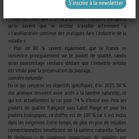
élevées pour le poulet et la dinde. Anvol a procédé à une
évaluation et constate un résultat positif.
– Plus des trois quarts de la population française indiquent
qu’ils savent que le secteur travaille activement à
« l’amélioration continue des pratiques dans l’industrie de la
volaille ».
– Plus de 80 % savent également que la France se
concentre principalement sur le poulet de qualité, tandis
qu’un pourcentage similaire déclare que l’industrie avicole
est vitale pour la préservation du paysage.
Lumière naturelle
En ce qui concerne les objectifs spécifiques, d’ici 2025, 50 %
des animaux devaient avoir accès à la lumière naturelle, ce
qui est actuellement le cas pour 74 % d’entre eux. Pour les
poulets de qualité française sous Label Rouge et pour les
poulets biologiques, ce chiffre est de 100 % car il est inclus
dans les exigences. Entre-temps, de plus en plus de volailles
conventionnelles bénéficient de la lumière naturelle. Selon
M. Heijmans, « de nombreux producteurs de volailles ont