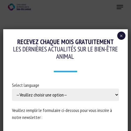
Skip
Menu
to
main
Fermer
content
×
Evaluation du bien-être animal et Etiquetage
RECEVEZ CHAQUE MOIS GRATUITEMENT
LES DERNIÈRES ACTUALITÉS SUR LE BIEN-ÊTRE
GOOD ANIMAL WELFARE AND
ANIMAL
ENVIRONMENTAL SCORE FOR FRENCH
POULTRY PRODUCERS
13 mai 2025
Select language
Veuillez remplir le formulaire ci-dessous pour vous inscrire à
Type de document : article publié dans
Poultry World
notre newsletter :
Auteur : Ruud Peys