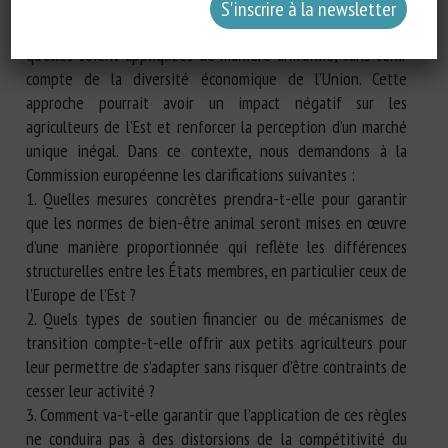
Certains craignent que ces réglementations soient conçues
pour les grandes exploitations d’Europe occidentale et
qu’elles soient appliquées de manière uniforme, sans tenir
compte de la diversité économique de l’Union. Cette
approche pourrait avoir un impact négatif sur les
agriculteurs de l’Est et renforcer la perception d’un marché
unique inégal. Dans ce contexte, nous demandons à la
Commission européenne les clarifications suivantes :
1. Quelles mesures concrètes prendra-t-elle pour garantir
que les normes de bien-être animal seront mises en œuvre
d’une manière proportionnée qui reflète les différences
structurelles entre les États membres, en particulier ceux de
l’Europe de l’Est ?
2. Quels types de soutien financier ou de mécanismes de
transition compte-t-elle offrir aux petits agriculteurs pour
leur permettre de s’adapter sans risquer d’être contraints de
cesser leur activité ?
3. Comment va-t-elle garantir que l’application de ces règles
ne conduira pas à des distorsions de la compétitivité du