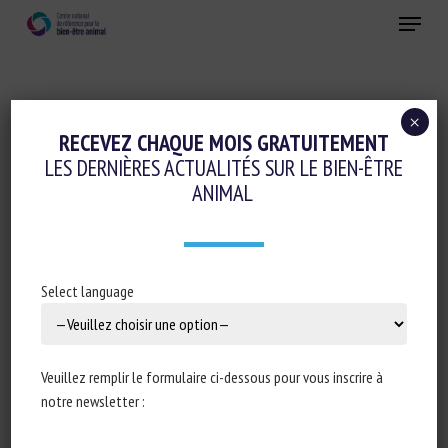
Skip
Menu
to
main
Fermer
content
×
Conduite d'élevage et relations humain-animal
RECEVEZ CHAQUE MOIS GRATUITEMENT
LES DERNIÈRES ACTUALITÉS SUR LE BIEN-ÊTRE
Réglementation
ANIMAL
PARLEMENT EUROPÉEN : RÉPONSE
ÉCRITE À LA QUESTION E-002054/2025 :
FAIRNESS IN THE APPLICATION OF THE
Select language
NEW EUROPEAN ANIMAL WELFARE RULES
IN THE SPECIFIC CONTEXT OF EASTERN
EUROPE
Veuillez remplir le formulaire ci-dessous pour vous inscrire à
notre newsletter :
4 août 2025