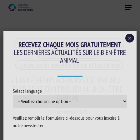
Skip
Menu
to
main
Fermer
content
×
Conduite d'élevage et relations humain-animal
RECEVEZ CHAQUE MOIS GRATUITEMENT
LES DERNIÈRES ACTUALITÉS SUR LE BIEN-ÊTRE
Elevage de précision et IA
ANIMAL
Evaluation du bien-être animal et Etiquetage
« L’IA NE REMPLACERA PAS L’ÉLEVEUR » :
ELLE PEUT CONTRIBUER AU BIEN-ÊTRE
Select language
ANIMAL
12 septembre 2025
Veuillez remplir le formulaire ci-dessous pour vous inscrire à
notre newsletter :