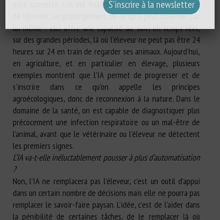
outil connecté. L’IA est finalement un appui au savoir-faire
de l’éleveur, un prolongement de ce qu’il peut observer par
lui-même : elle offre une capacité de suivi en temps réel,
sur des grandes périodes, là où l’éleveur ne peut pas être 24
heures sur 24 en train de regarder ses animaux. Aujourd’hui,
en agriculture, et en particulier en élevage, plusieurs
exemples montrent que l’IA permet de progresser et de
s’inscrire dans ce qu’on appelle les principes
agroécologiques, donc de reconnexion à la nature. Dans le
domaine de la santé, on est capable de diagnostiquer plus
précocement une infection respiratoire ou un mal-être de
l’animal, avant que le vétérinaire ou l’éleveur ne détectent
les premiers signes.
L’IA va-t-elle inéluctablement pousser à plus d’automatisation
?
Non, l’IA ne remplacera pas l’éleveur, c’est un outil d’appui
dans un certain nombre de décisions mais elle ne pourra pas
remplacer le savoir-faire paysan. L’idée, c’est de l’aider dans
la pénibilité de certaines tâches, de le remplacer là où