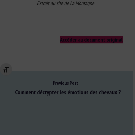
Extrait du site de La Montagne
Accéder au document original
Changer la taille de la police
Previous Post
Comment décrypter les émotions des chevaux ?