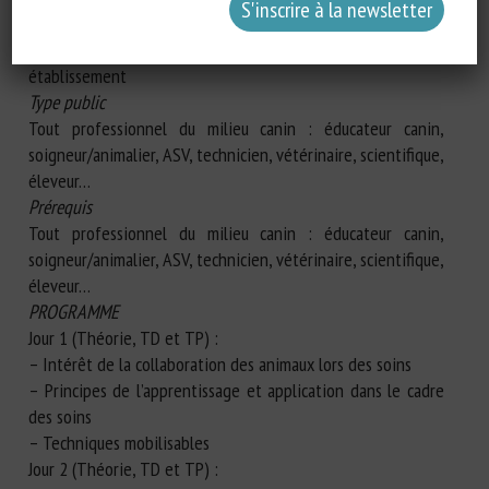
– Définir et mettre en place un programme d’entrainement
– Mettre en place une feuille de route à l’échelle d’un
établissement
Type public
Tout professionnel du milieu canin : éducateur canin,
soigneur/animalier, ASV, technicien, vétérinaire, scientifique,
éleveur…
Prérequis
Tout professionnel du milieu canin : éducateur canin,
soigneur/animalier, ASV, technicien, vétérinaire, scientifique,
éleveur…
PROGRAMME
Jour 1 (Théorie, TD et TP) :
– Intérêt de la collaboration des animaux lors des soins
– Principes de l’apprentissage et application dans le cadre
des soins
– Techniques mobilisables
Jour 2 (Théorie, TD et TP) :