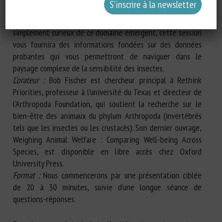
conditions de vie. Que vous soyez chercheur, responsable
politique, dirigeant d’une organisation à but non lucratif ou
simplement curieux de ce domaine émergent, cette session
vous fournira des informations fondées sur des données
probantes qui vous permettront de naviguer dans le
paysage complexe de la sensibilité des insectes.
L’orateur :
Bob Fischer est chercheur principal à Rethink
Priorities, professeur à l’université du Texas et directeur de
l’Arthropoda Foundation, qui soutient la recherche sur le
bien-être des animaux du phylum Arthropoda (invertébrés
tels que les insectes ou les crustacés). Son dernier ouvrage,
Weighing Animal Welfare : Comparing Well-being Across
Species, est disponible en libre accès chez Oxford
University Press.
Format :
Nous commencerons par une présentation ciblée
de 20 à 30 minutes, suivie d’une longue séance de
questions-réponses.