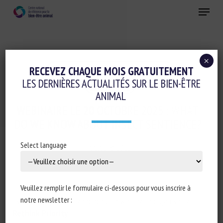
Skip
Menu
to
main
Fermer
content
×
Colloques-séminaires-formations
RECEVEZ CHAQUE MOIS GRATUITEMENT
LES DERNIÈRES ACTUALITÉS SUR LE BIEN-ÊTRE
Invertébrés
ANIMAL
WEBINAIRE LE 20 OCTOBRE 2025 : WHAT
DO WE KNOW ABOUT INSECT SENTIENCE?
Select language
7 octobre 2025
Veuillez remplir le formulaire ci-dessous pour vous inscrire à
notre newsletter :
Type de document : annonce d’un webinaire organisé par
Rethink Priority