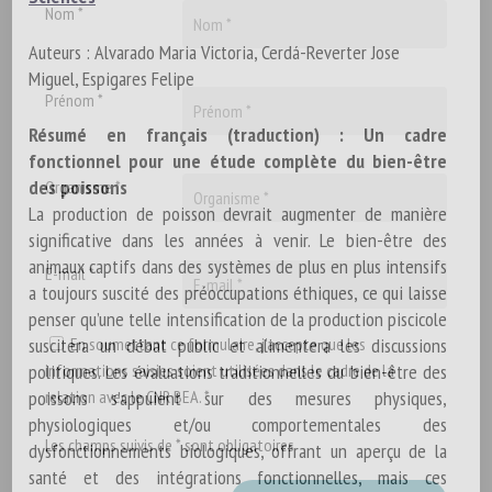
Nom *
Auteurs : Alvarado Maria Victoria, Cerdá-Reverter Jose
Miguel, Espigares Felipe
Prénom *
Résumé en français (traduction) : Un cadre
fonctionnel pour une étude complète du bien-être
des poissons
Organisme *
La production de poisson devrait augmenter de manière
significative dans les années à venir. Le bien-être des
animaux captifs dans des systèmes de plus en plus intensifs
E-mail *
a toujours suscité des préoccupations éthiques, ce qui laisse
penser qu’une telle intensification de la production piscicole
suscitera un débat public et alimentera les discussions
En soumettant ce formulaire, j'accepte que les
politiques. Les évaluations traditionnelles du bien-être des
informations saisies soient utilisées dans le cadre de la
poissons s’appuient sur des mesures physiques,
relation avec le CNR BEA. *
physiologiques et/ou comportementales des
Les champs suivis de * sont obligatoires
dysfonctionnements biologiques, offrant un aperçu de la
santé et des intégrations fonctionnelles, mais ces