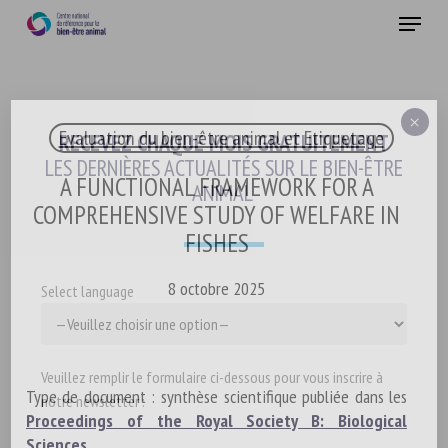
Skip
Menu
to
main
Fermer
content
×
Evaluation du bien-être animal et Etiquetage
RECEVEZ CHAQUE MOIS GRATUITEMENT
LES DERNIÈRES ACTUALITÉS SUR LE BIEN-ÊTRE
A FUNCTIONAL FRAMEWORK FOR A
ANIMAL
COMPREHENSIVE STUDY OF WELFARE IN
FISHES
8 octobre 2025
Select language
Veuillez remplir le formulaire ci-dessous pour vous inscrire à
Type de document : synthèse scientifique publiée dans les
notre newsletter :
Proceedings of the Royal Society B: Biological
Sciences