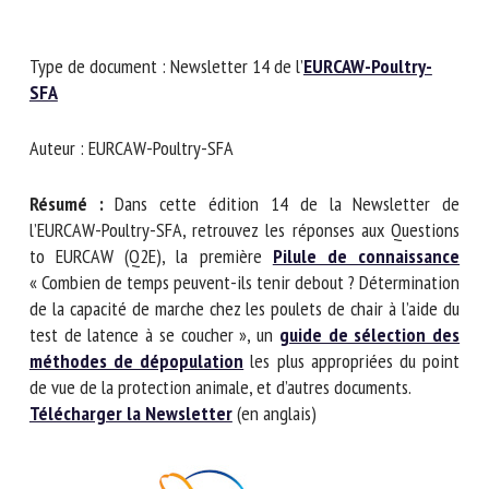
Nom *
Type de document : Newsletter 14 de l’
EURCAW-Poultry-
SFA
Prénom *
Auteur : EURCAW-Poultry-SFA
Organisme *
Résumé :
Dans cette édition 14 de la Newsletter de
l’EURCAW-Poultry-SFA, retrouvez les réponses aux
Questions to EURCAW (Q2E), la première
Pilule de
E-mail *
connaissance
« Combien de temps peuvent-ils tenir
debout ? Détermination de la capacité de marche chez les
poulets de chair à l’aide du test de latence à se coucher »,
En soumettant ce formulaire, j'accepte que les
un
guide de sélection des méthodes de dépopulation
informations saisies soient utilisées dans le cadre de la
les plus appropriées du point de vue de la protection
relation avec le CNR BEA. *
animale, et d’autres documents.
Télécharger la Newsletter
(en anglais)
Les champs suivis de * sont obligatoires