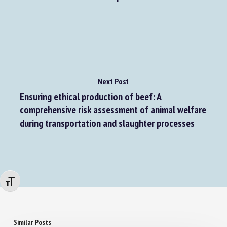
production environment
Next Post
Ensuring ethical production of beef: A
comprehensive risk assessment of animal welfare
during transportation and slaughter processes
Changer la taille de la police