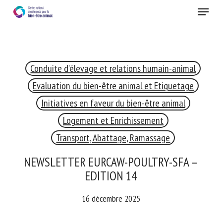
Skip
Menu
to
main
Fermer
content
Conduite d'élevage et relations humain-animal
RECEVEZ CHAQUE MOIS GRATUITEMENT
LES DERNIÈRES ACTUALITÉS SUR LE BIEN-ÊTRE
Evaluation du bien-être animal et Etiquetage
ANIMAL
Initiatives en faveur du bien-être animal
Logement et Enrichissement
Transport, Abattage, Ramassage
Select language
NEWSLETTER EURCAW-POULTRY-SFA –
EDITION 14
Veuillez remplir le formulaire ci-dessous pour vous inscrire à
16 décembre 2025
notre newsletter :