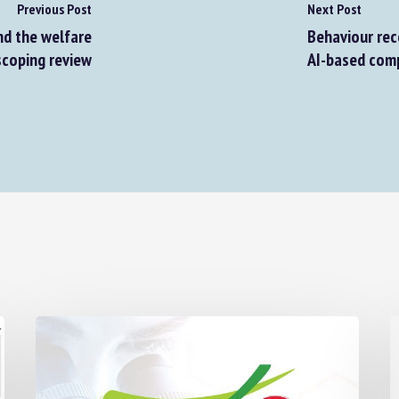
Previous Post
Next Post
d the welfare
Behaviour recog
coping review
AI-based compu