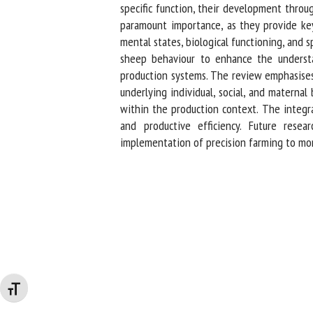
specific function, their development throug
paramount importance, as they provide key
mental states, biological functioning, and sp
sheep behaviour to enhance the understan
production systems. The review emphasises 
underlying individual, social, and maternal 
within the production context. The integr
and productive efficiency. Future resea
implementation of precision farming to moni
Changer la taille de la police