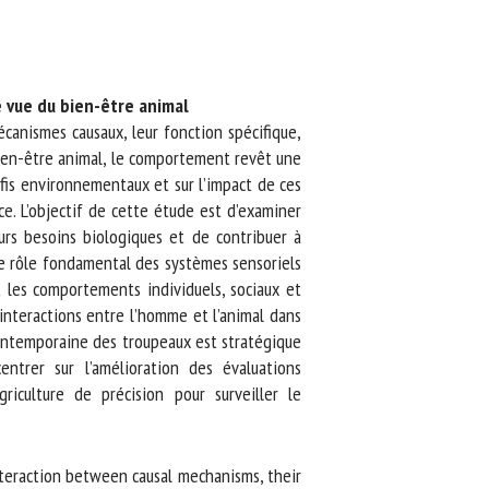
vue du bien-être animal
nismes causaux, leur fonction spécifique,
ien-être animal, le comportement revêt une
fis environnementaux et sur l’impact de ces
. L’objectif de cette étude est d’examiner
s besoins biologiques et de contribuer à
e rôle fondamental des systèmes sensoriels
les comportements individuels, sociaux et
teractions entre l’homme et l’animal dans
ontemporaine des troupeaux est stratégique
ntrer sur l’amélioration des évaluations
culture de précision pour surveiller le
teraction between causal mechanisms, their