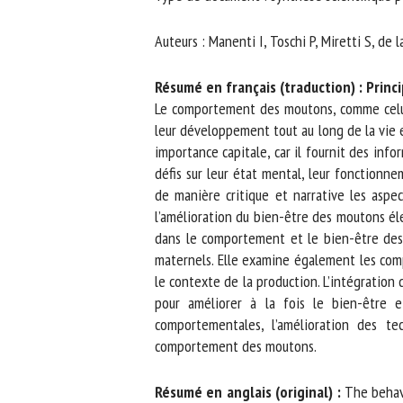
No
Auteurs : Manenti I, Toschi P, Miretti S, de l
Résumé en français (traduction) : Princ
Or
Le comportement des moutons, comme celui d
*
leur développement tout au long de la vie e
importance capitale, car il fournit des infor
défis sur leur état mental, leur fonctionnem
ut
de manière critique et narrative les aspe
l’amélioration du bien-être des moutons éle
Le
dans le comportement et le bien-être des a
maternels. Elle examine également les compo
le contexte de la production. L’intégration
pour améliorer à la fois le bien-être et 
comportementales, l’amélioration des tec
comportement des moutons.
Résumé en anglais (original) :
The behavio