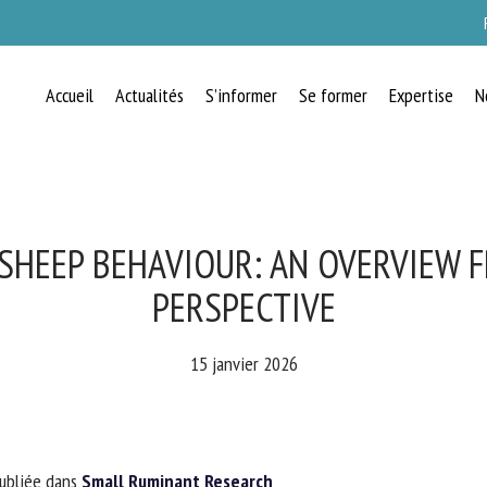
Accueil
Actualités
S’informer
Se former
Expertise
N
RECEVEZ CHAQUE MOIS GRATUITEMEN
LES DERNIÈRES ACTUALITÉS SUR LE
BIEN-ÊTRE ANIMAL
SHEEP BEHAVIOUR: AN OVERVIEW 
PERSPECTIVE
lect language
15 janvier 2026
uillez remplir le formulaire ci-dessous pour vous inscrire à notre newsletter :
ubliée dans
Small Ruminant Research