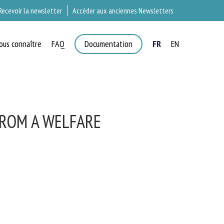
Recevoir la newsletter
Accéder aux anciennes Newsletters
ous connaître
FAQ
Documentation
FR
EN
×
T
FROM A WELFARE