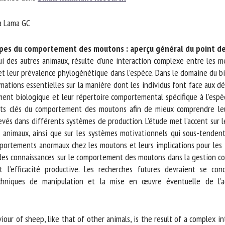
m *
Prénom
a Lama GC
*
ipes du comportement des moutons : aperçu général du point de 
ganisme
E-mail *
es autres animaux, résulte d’une interaction complexe entre les méca
t leur prévalence phylogénétique dans l’espèce. Dans le domaine du b
mations essentielles sur la manière dont les individus font face aux dé
En soumettant ce formulaire, j'accepte que les informations saisies soient
ent biologique et leur répertoire comportemental spécifique à l’espèce
ilisées dans le cadre de la relation avec le CNR BEA. *
cts clés du comportement des moutons afin de mieux comprendre leur
vés dans différents systèmes de production. L’étude met l’accent sur l
s champs suivis de * sont obligatoires
nimaux, ainsi que sur les systèmes motivationnels qui sous-tendent 
rtements anormaux chez les moutons et leurs implications pour les in
 des connaissances sur le comportement des moutons dans la gestion c
l’efficacité productive. Les recherches futures devraient se conce
hniques de manipulation et la mise en œuvre éventuelle de l’agri
ur of sheep, like that of other animals, is the result of a complex in