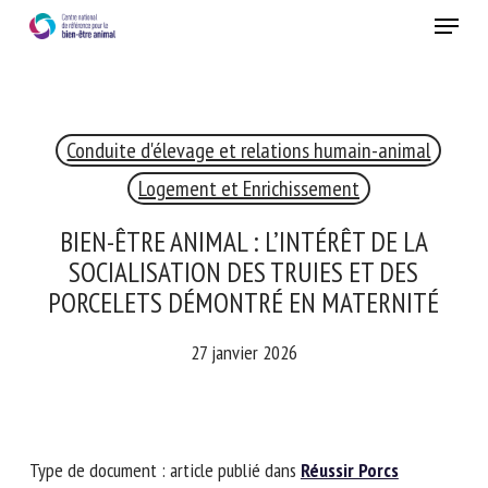
Skip
Menu
to
main
Fermer
content
×
Conduite d'élevage et relations humain-animal
RECEVEZ CHAQUE MOIS GRATUITEMENT
LES DERNIÈRES ACTUALITÉS SUR LE BIEN-ÊTRE
Logement et Enrichissement
ANIMAL
BIEN-ÊTRE ANIMAL : L’INTÉRÊT DE LA
SOCIALISATION DES TRUIES ET DES
PORCELETS DÉMONTRÉ EN MATERNITÉ
Select language
27 janvier 2026
Veuillez remplir le formulaire ci-dessous pour vous inscrire à
notre newsletter :
Type de document : article publié dans
Réussir Porcs