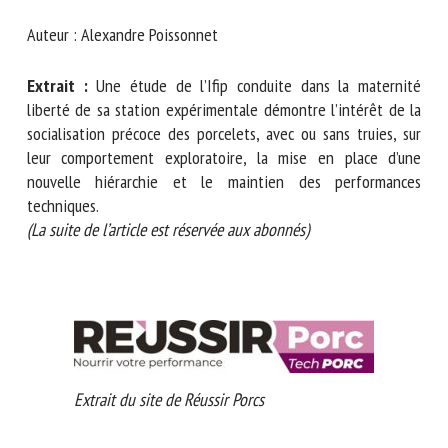
Nom *
Auteur : Alexandre Poissonnet
Extrait :
Une étude de l’Ifip conduite dans la maternité
Prénom *
liberté de sa station expérimentale démontre l’intérêt de
la socialisation précoce des porcelets, avec ou sans truies,
sur leur comportement exploratoire, la mise en place d’une
Organisme *
nouvelle hiérarchie et le maintien des performances
techniques.
(La suite de l’article est réservée aux abonnés)
E-mail *
En soumettant ce formulaire, j'accepte que les
informations saisies soient utilisées dans le cadre de la
relation avec le CNR BEA. *
Extrait du site de Réussir Porcs
Les champs suivis de * sont obligatoires