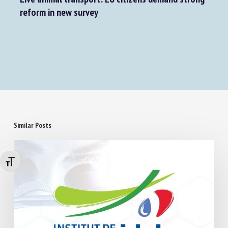
reform in new survey
Similar Posts
Changer la taille de la police