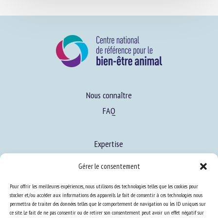
Nous connaître
FAQ
Expertise
S’informer sur le BEA
Gérer le consentement
Se former au BEA
Pour offrir les meilleures expériences, nous utilisons des technologies telles que les cookies pour
stocker et/ou accéder aux informations des appareils. Le fait de consentir à ces technologies nous
permettra de traiter des données telles que le comportement de navigation ou les ID uniques sur
Ressources
ce site. Le fait de ne pas consentir ou de retirer son consentement peut avoir un effet négatif sur