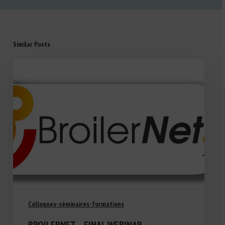
Similar Posts
Colloques-séminaires-formations
BROILERNET – FINAL WEBINAR –