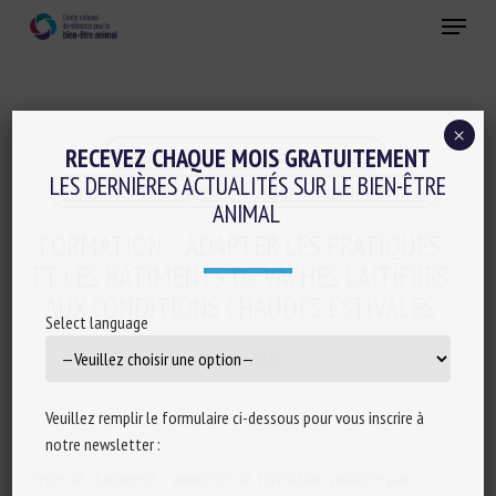
Skip
Menu
to
main
Fermer
content
×
Colloques-séminaires-formations
RECEVEZ CHAQUE MOIS GRATUITEMENT
LES DERNIÈRES ACTUALITÉS SUR LE BIEN-ÊTRE
Conduite d'élevage et relations humain-animal
ANIMAL
FORMATION – ADAPTER LES PRATIQUES
ET LES BÂTIMENTS DE VACHES LAITIÈRES
AUX CONDITIONS CHAUDES ESTIVALES
Select language
18 juin 2026
Veuillez remplir le formulaire ci-dessous pour vous inscrire à
notre newsletter :
Type de document : annonce de formation publiée par