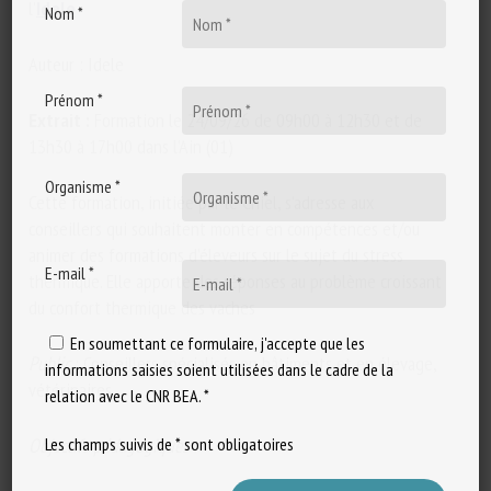
l’
Idele
Nom *
Auteur : Idele
Prénom *
Extrait :
Formation le 24/09/26 de 09h00 à 12h30 et de
13h30 à 17h00 dans l’Ain (01)
Organisme *
Cette formation, initiée par le Cniel, s’adresse aux
conseillers qui souhaitent monter en compétences et/ou
animer des formations d’éleveurs sur le sujet du stress
E-mail *
thermique. Elle apporte des réponses au problème croissant
du confort thermique des vaches
En soumettant ce formulaire, j'accepte que les
Public
: Conseillers spécialisés en bâtiments et en élevage,
informations saisies soient utilisées dans le cadre de la
vétérinaires
relation avec le CNR BEA. *
Objectifs pédagogiques :
Les champs suivis de * sont obligatoires