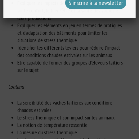
Expliquer les impacts des conditions chaudes estivales
sur le confort, le bien-être et la santé des vaches et
leurs productions
Expliquer les éléments en jeu en termes de pratiques
et d’adaptation des bâtiments pour limiter les
situations de stress thermique
Identifier les différents leviers pour réduire l’impact
des conditions chaudes estivales sur les animaux
Etre capable de former des groupes d’éleveurs laitiers
sur le sujet
Contenu
La sensibilité des vaches laitières aux conditions
chaudes estivales
Le stress thermique et son impact sur les animaux
La notion de température ressentie
La mesure du stress thermique