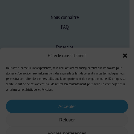
Nous connaître
FAQ
Expertise
Gérer le consentement
S’informer sur le BEA
Se former au BEA
Pour offrir les meilleures expériences, nous utilisons des technologies telles que les cookies pour
stocker et/ou accéder aux informations des appareils. Le fait de consentir à ces technologies nous
permettra de traiter des données telles que le comportement de navigation ou les ID uniques sur
ce site. Le fait de ne pas consentir ou de retirer son consentement peut avoir un effet négatif sur
Ressources
certaines caractéristiques et fonctions.
S’abonner aux actualités
Accepter
Refuser
Voir les préférences