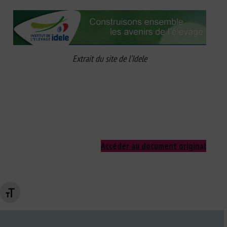
Extrait du site de l’Idele
Accéder au document original
Changer la taille de la police