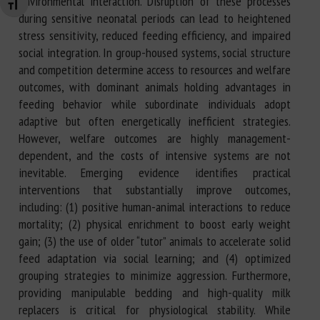
environmental interaction. Disruption of these processes
Changer la taille de la police
during sensitive neonatal periods can lead to heightened
stress sensitivity, reduced feeding efficiency, and impaired
social integration. In group-housed systems, social structure
and competition determine access to resources and welfare
outcomes, with dominant animals holding advantages in
feeding behavior while subordinate individuals adopt
adaptive but often energetically inefficient strategies.
However, welfare outcomes are highly management-
dependent, and the costs of intensive systems are not
inevitable. Emerging evidence identifies practical
interventions that substantially improve outcomes,
including: (1) positive human-animal interactions to reduce
mortality; (2) physical enrichment to boost early weight
gain; (3) the use of older “tutor” animals to accelerate solid
feed adaptation via social learning; and (4) optimized
grouping strategies to minimize aggression. Furthermore,
providing manipulable bedding and high-quality milk
replacers is critical for physiological stability. While