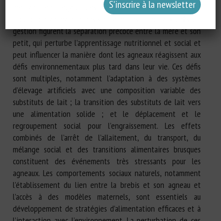
mettant en regard des contraintes inhérentes à la
production animale intensive. Parmi les principaux défis de
gestion figurent la séparation précoce entre la mère et son
petit, qui perturbe l’apprentissage nutritionnel et social et
peut influencer la manière dont les agneaux réagissent aux
défis environnementaux plus tard dans leur vie. Ces défis
sont multiples, notamment l’adaptation à des systèmes
d’élevage artificiels avec une composition variable des
substituts de lait ; la transition des substituts de lait vers
une alimentation solide ; et le déplacement et le
regroupement social pour l’engraissement. Les effets
combinés de l’arrêt de l’allaitement, du transport, du
mélange social et des transitions alimentaires brusques
constituent des événements très stressants pour les
agneaux. Les comportements sociaux naturels, notamment
l’établissement du lien entre la brebis et son agneau et
l’accès à des modèles maternels, sont essentiels au
développement de stratégies d’alimentation efficaces et à
l’interaction avec l’environnement. La perturbation de ces