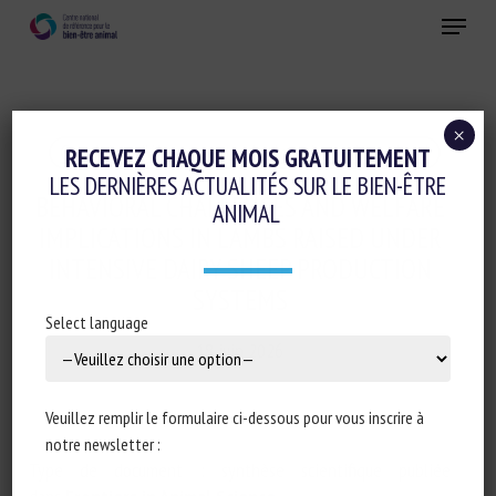
Skip
Menu
to
main
Fermer
content
×
Conduite d'élevage et relations humain-animal
RECEVEZ CHAQUE MOIS GRATUITEMENT
LES DERNIÈRES ACTUALITÉS SUR LE BIEN-ÊTRE
BEHAVIORAL CHALLENGES AND WELFARE
ANIMAL
IMPLICATIONS IN LAMBS RAISED UNDER
INTENSIVE DAIRY SHEEP PRODUCTION
SYSTEMS
Select language
18 juin 2026
Veuillez remplir le formulaire ci-dessous pour vous inscrire à
notre newsletter :
Type de document : synthèse scientifique publiée