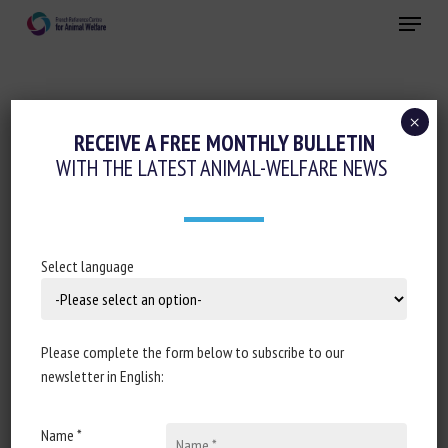
Skip
Menu
to
main
Close
content
×
Regulation
RECEIVE A FREE MONTHLY BULLETIN
WITH THE LATEST ANIMAL-WELFARE NEWS
SÉNAT : RÉPONSE À LA QUESTION ÉCRITE
N° 13078 : DEMANDE DE STATISTIQUES
SUR LES ABANDONS D’ANIMAUX
Select language
23 January 2020
Please complete the form below to subscribe to our
newsletter in English:
Publication type: question published in the Journal Officiel
of the French Senate
Name *