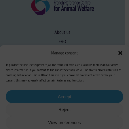
About us
FAQ
Manage consent
Expertise
To provide the best user experience, we use technical tools such as cookies to store and/or access
Learn more about animal welfare
device information. If you consent to the use of these tools, we will be able to process data such as
browsing behavior or unique IDs on this site. If you choose not to consent or withdraw your
Training in animal welfare
consent, this may adversely affect certain features and functions.
Accept
Knowledge Hub
Newsletter
Reject
View preferences