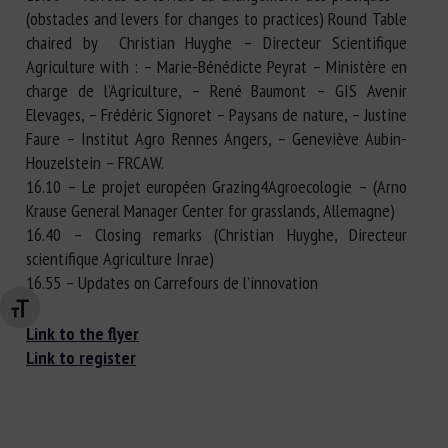
(obstacles and levers for changes to practices) Round Table
chaired by Christian Huyghe – Directeur Scientifique
Agriculture with : – Marie-Bénédicte Peyrat – Ministère en
charge de l’Agriculture, – René Baumont – GIS Avenir
Elevages, – Frédéric Signoret – Paysans de nature, – Justine
Faure – Institut Agro Rennes Angers, – Geneviève Aubin-
Houzelstein – FRCAW.
16.10 – Le projet européen Grazing4Agroecologie – (Arno
Krause General Manager Center for grasslands, Allemagne)
16.40 – Closing remarks (Christian Huyghe, Directeur
scientifique Agriculture Inrae)
16.55 – Updates on Carrefours de l’innovation
Changer la taille de la police
Link to the flyer
Link to register