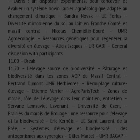
– OasYs : un dispositif expérimental pour concevoir et
évaluer un système bovin laitier agroécologique adapté au
changement climatique – Sandra Novak – UE Ferlus –
Diversité microbienne du sol au lait en Franche Comté et
massif central : Nicolas Chemidlin-Bouré – UMR
Agroécologie, – Ressources génétiques pour régénérer la
diversité en élevage – Alicia Jacques – UR GABI – General
discussion with participants
11.00 – Break
11.20 – L’élevage source de biodiversité – Pâturage et
biodiversité dans les zones AOP du Massif Central –
Bertrand Dumont UMR Herbivores, – Recouplage culture-
élevage – Etienne Verrier – AgroParisTech – Zones de
marais, rôle de l’élevage dans leur maintien, entretien –
Servane Lemauviel Lavenant – Université de Caen, –
Prairies du marais de Brouage : une ressource pour l’élevage
et la biodiversité – Eric Kernéis – UE Saint Laurent de la
Prée, – Systèmes d’élevage et biodiversité : des
antogonismes aux synergies – Gilles Martel – UMR BAGAP –