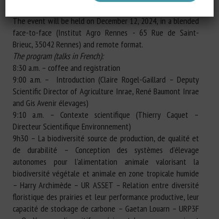
bear, on scales ranging from the soil to local landscapes.
The event will be held on December 12, 2024, in a blended
face-to-face (Institut Agro Rennes - 65 Rue de Saint-
Brieuc, 35042 Rennes) and remote format.
The program (talks in French):
8:30 a.m. – coffee and registration
9:00 a.m. – Introduction (Claire Rogel-Gaillard – Deputy
Scientific Director of Agriculture Inrae, René Baumont Inrae
and Gis Avenir élevages)
9:10 a.m. – Contexte scientifique (Thierry Caquet –
Directeur Scientifique Environnement)
9h30 – La biodiversité source de production, de qualité et
de durabilité – Conception des systèmes d’élevage
autonomes pour l’alimentation animale valorisant la
biodiversité végétale et animale en zone tropicale humide
– Harry Archimède – UR ASSET – Relation entre diversité
floristique des prairies et leur performance productive, leur
capacité de stockage de carbone – Gaetan Louarn – URP3F