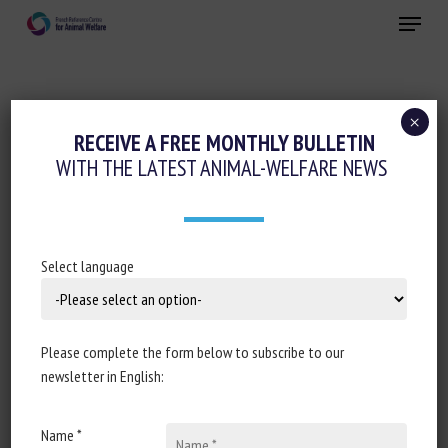
Skip
Menu
to
main
Close
content
×
Conferences-Seminars-Training
RECEIVE A FREE MONTHLY BULLETIN
WITH THE LATEST ANIMAL-WELFARE NEWS
ÉLEVAGES HERBIVORES : LES APPORTS DE
LA BIODIVERSITÉ, DES SOLS AUX
TERRITOIRES – CARREFOURS DE
L’INNOVATION AGRONOMIQUE LE 12
Select language
DÉCEMBRE 2024
November 2024
Please complete the form below to subscribe to our
newsletter in English:
Name *