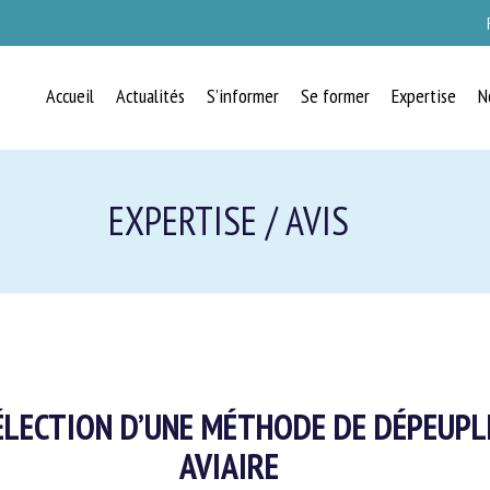
Accueil
Actualités
S’informer
Se former
Expertise
N
RECEVEZ CHAQUE MOIS GRATUITEMEN
LES DERNIÈRES ACTUALITÉS SUR LE
EXPERTISE / AVIS
BIEN-ÊTRE ANIMAL
lect language
ÉLECTION D’UNE MÉTHODE DE DÉPEUPL
uillez remplir le formulaire ci-dessous pour vous inscrire à notre newsletter :
AVIAIRE