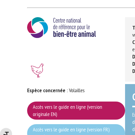
No
T
Or
vu
*
C
et
D
ut
D
D
Le
Espèce concernée
: Volailles
Accès vers le guide en ligne (version
originale EN)
En
dé
dé
Accès vers le guide en ligne (version FR)