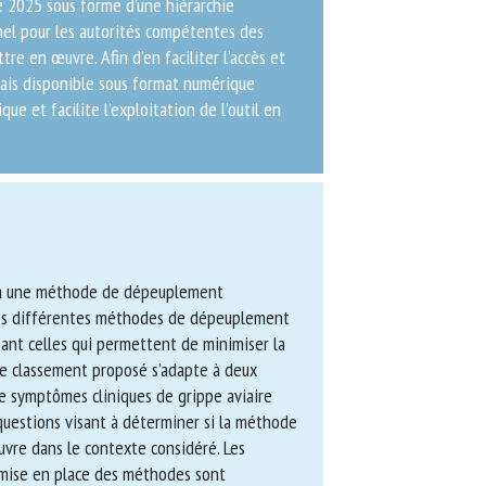
e 2025 sous forme d’une hiérarchie
nnel pour les autorités compétentes des
 en œuvre. Afin d’en faciliter l’accès et
mais disponible sous format numérique
e et facilite l’exploitation de l’outil en
 à une méthode de dépeuplement
es différentes méthodes de
male, en priorisant celles qui permettent
une mort rapide. Le classement proposé
présence ou non de symptômes cliniques de
s une série de questions visant à
male peut être mise en œuvre dans le
tales nécessaires à la mise en place des