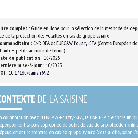
m *
Prénom
*
itre complet
: Guide en ligne pour la sélection de la méthode de dép
ganisme
E-mail *
e de la protection des volailles en cas de grippe aviaire
ommanditaire
: CNR BEA et
EURCAW Poultry-SFA
(Centre Européen de R
 autres petits animaux de ferme)
En soumettant ce formulaire, j'accepte que les informations saisies soient
ate de publication
: 10/2025
ilisées dans le cadre de la relation avec le CNR BEA. *
ernière mise-à-jour
: 10/2025
OI
:
10.17180/6amz-r692
s champs suivis de * sont obligatoires
CONTEXTE
DE LA SAISINE
 collaboration avec l’EURCAW-Poultry-SFA, le CNR BEA a élaboré un
gui
peuplement la plus appropriée du point de vue de la protection anima
peuplement rencontrés en cas de grippe aviaire (c’est-à-dire, selon l’