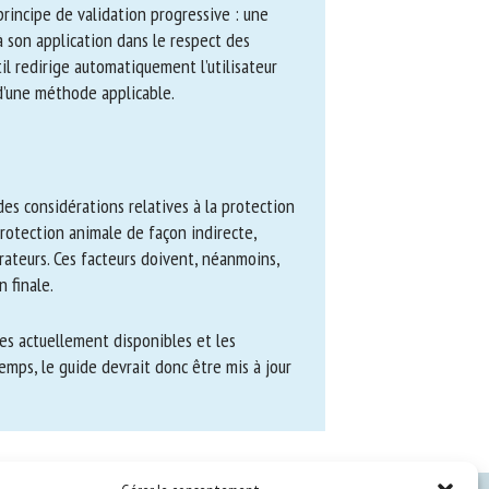
epose sur un principe de validation
ons nécessaires à son application dans le
traire, l’outil redirige automatiquement
entification d’une méthode applicable.
 considérations relatives à la
uencent la protection animale de façon
) des opérateurs. Ces facteurs doivent,
de décision finale.
es actuellement disponibles et les
mps, le guide devrait donc être mis à
s.