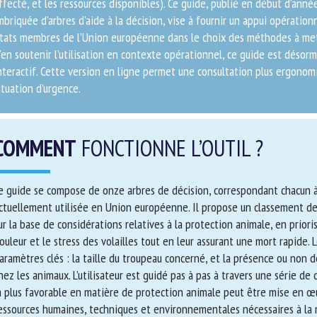
fecté, et les ressources disponibles). Ce guide, publié en début d’anné
briquée d’arbres d’aide à la décision, vise à fournir un appui opératio
ats membres de l’Union européenne dans le choix des méthodes à mettre
en soutenir l’utilisation en contexte opérationnel, ce guide est désor
teractif. Cette version en ligne permet une consultation plus ergonomiqu
tuation d’urgence.
COMMENT
FONCTIONNE L’OUTIL ?
 guide se compose de onze arbres de décision, correspondant chacun
tuellement utilisée en Union européenne. Il propose un classement d
peuplement sur la base de considérations relatives à la protection ani
 minimiser la douleur et le stress des volailles tout en leur assurant 
adapte à deux paramètres clés : la taille du troupeau concerné, et la 
ippe aviaire chez les animaux. L’utilisateur est guidé pas à pas à traver
terminer si la méthode la plus favorable en matière de protection ani
ntexte considéré. Les ressources humaines, techniques et environnemen