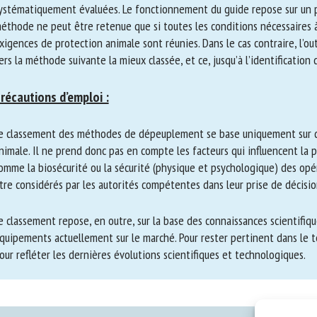
thodes sont systématiquement évaluées. Le fonctionnement du guide r
ogressive : une méthode ne peut être retenue que si toutes les conditi
spect des exigences de protection animale sont réunies. Dans le cas con
utilisateur vers la méthode suivante la mieux classée, et ce, jusqu’à l’id
récautions d’emploi :
 classement des méthodes de dépeuplement se base uniquement sur des
otection animale. Il ne prend donc pas en compte les facteurs qui infl
directe, comme la biosécurité ou la sécurité (physique et psychologique
anmoins, être considérés par les autorités compétentes dans leur prise 
 classement repose, en outre, sur la base des connaissances scientifiqu
uipements actuellement sur le marché. Pour rester pertinent dans le te
ur pour refléter les dernières évolutions scientifiques et technologique