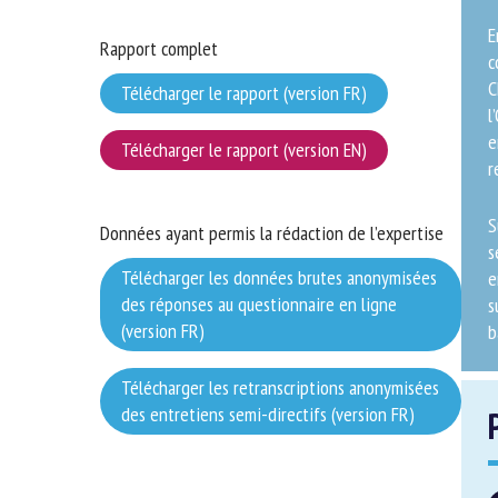
En
Rapport complet
co
le
Télécharger le rapport (version FR)
pa
le
Télécharger le rapport (version EN)
fo
Su
Données ayant permis la rédaction de l’expertise
un
Télécharger les données brutes
ch
anonymisées des réponses au questionnaire
po
en ligne (version FR)
la
Télécharger les retranscriptions
anonymisées des entretiens semi-directifs
P
(version FR)