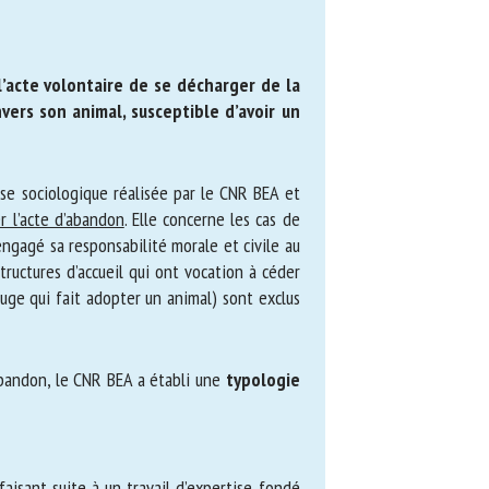
acte volontaire de se décharger de la
rs son animal, susceptible d’avoir un
e sociologique réalisée par le CNR BEA et
 l’acte d’abandon
. Elle concerne les cas de
engagé sa responsabilité morale et civile
u structures d’accueil qui ont vocation à
r, refuge qui fait adopter un animal) sont
bandon, le CNR BEA a établi une
typologie
isant suite à un travail d’expertise fondé