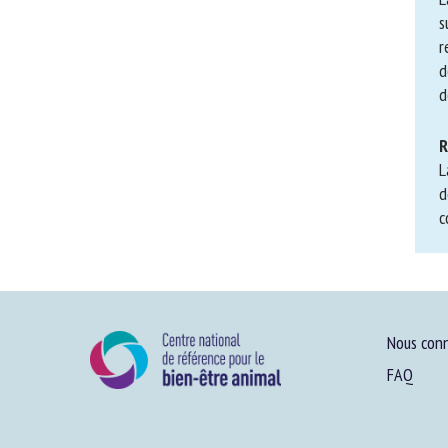
su
re
dé
de
R
L
co
gr
Nous conn
FAQ