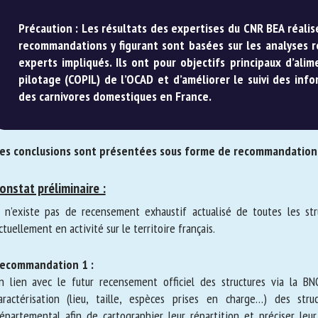
Précaution : Les résultats des expertises du CNR BEA réali
les recommandations y figurant sont basées sur les analyse
des experts impliqués. Ils ont pour objectifs principaux d’a
de pilotage (COPIL) de l’OCAD et d’améliorer le suivi d
protection des carnivores domestiques en France.
es conclusions sont présentées sous forme de recommandations
onstat préliminaire :
 n’existe pas de recensement exhaustif actualisé de toutes les stru
tuellement en activité sur le territoire français.
ecommandation 1 :
 lien avec le futur recensement officiel des structures via la BNO
ractérisation (lieu, taille, espèces prises en charge…) des struc
partemental afin de cartographier leur répartition et préciser leur o