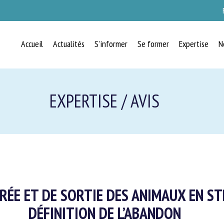
Accueil
Actualités
S’informer
Se former
Expertise
N
RECEVEZ CHAQUE MOIS
EXPERTISE / AVIS
GRATUITEMENT
LES DERNIÈRES ACTUALITÉS SUR
LE BIEN-ÊTRE ANIMAL
RÉE ET DE SORTIE DES ANIMAUX EN ST
Select language
DÉFINITION DE L’ABANDON