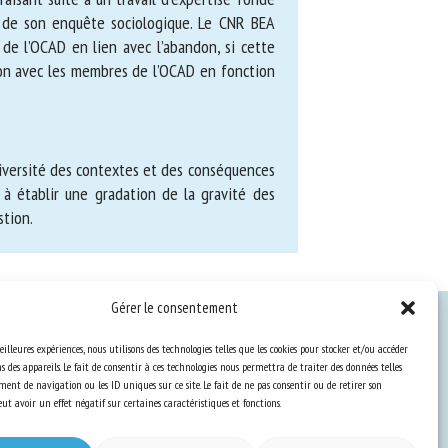
de son enquête sociologique. Le CNR BEA
 l’OCAD en lien avec l’abandon, si cette
on avec les membres de l’OCAD en fonction
ter la diversité des contextes et des
contribue à établir une gradation de la
lités de gestion.
Gérer le consentement
Ressources
eilleures expériences, nous utilisons des technologies telles que les cookies pour stocker et/ou accéder
 des appareils. Le fait de consentir à ces technologies nous permettra de traiter des données telles
ent de navigation ou les ID uniques sur ce site. Le fait de ne pas consentir ou de retirer son
S’abonner aux actualités
t avoir un effet négatif sur certaines caractéristiques et fonctions.