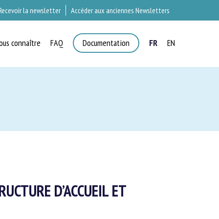
Recevoir la newsletter
Accéder aux anciennes Newsletters
ous connaître
FAQ
Documentation
FR
EN
×
RUCTURE D’ACCUEIL ET