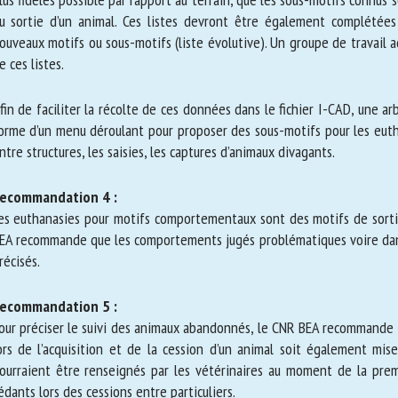
trée ou sortie d’un animal. Ces listes devront être également complété
e nouveaux motifs ou sous-motifs (liste évolutive). Un groupe de
enrichissement de ces listes.
in de faciliter la récolte de ces données dans le fichier I-CAD, une arb
orme d’un menu déroulant pour proposer des sous-motifs pour les 
ansferts entre structures, les saisies, les captures d’animaux divagants.
ecommandation 4 :
s euthanasies pour motifs comportementaux sont des motifs de sortie c
EA recommande que les comportements jugés problématiques voire 
ient précisés.
ecommandation 5 :
ur préciser le suivi des animaux abandonnés, le CNR BEA recommand
rtie lors de l’acquisition et de la cession d’un animal soit également
tifs pourraient être renseignés par les vétérinaires au moment de la 
r les cédants lors des cessions entre particuliers.