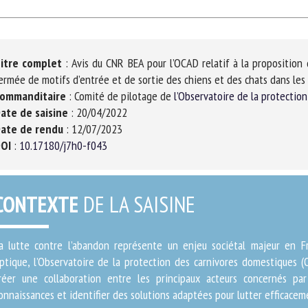
Veuillez remplir le formulaire ci-dessous pour vous inscrire à notre
newsletter :
itre complet
: Avis du CNR BEA pour l’OCAD relatif à la proposition d’
rmée de motifs d’entrée et de sortie des chiens et des chats dans les s
Nom *
Prénom
ommanditaire
: Comité de pilotage de
l’Observatoire de la protectio
*
ate de saisine
: 20/04/2022
ate de rendu
: 12/07/2023
Organisme
E-mail
OI
:
10.17180/j7h0-f043
*
*
En soumettant ce formulaire, j'accepte que les informations
CONTEXTE
DE LA SAISINE
saisies soient utilisées dans le cadre de la relation avec le CNR BEA. *
Les champs suivis de * sont obligatoires
 lutte contre l’abandon représente un enjeu sociétal majeur en Fra
tique, l’Observatoire de la protection des carnivores domestiques (
éer une collaboration entre les principaux acteurs concernés par 
nnaissances et identifier des solutions adaptées pour lutter efficaceme