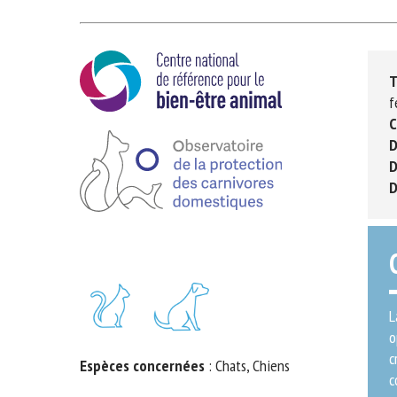
T
fe
C
D
D
D
La
op
cr
Espèces concernées
: Chats, Chiens
co