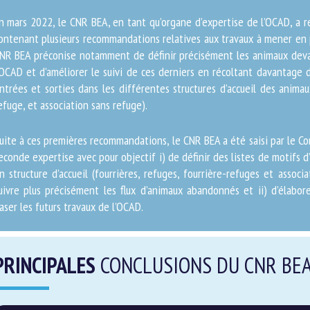
 mars 2022, le CNR BEA, en tant qu’organe d’expertise de l’OCAD, a r
ntenant plusieurs recommandations relatives aux travaux à mener en pr
 CNR BEA préconise notamment de définir précisément les animaux d
r l’OCAD et d’améliorer le suivi de ces derniers en récoltant davant
urs entrées et sorties dans les différentes structures d’accueil de
urrière-refuge, et association sans refuge).
ite à ces premières recommandations, le CNR BEA a été saisi par le 
e seconde expertise avec pour objectif i) de définir des listes de moti
ats en structure d’accueil (fourrières, refuges, fourrière-refuges et a
ur suivre plus précisément les flux d’animaux abandonnés et ii) d’é
quelle baser les futurs travaux de l’OCAD.
RINCIPALES
CONCLUSIONS DU CNR BE