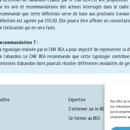
r les avis et recommandations des acteurs interrogés dans le cadre 
commande que cette définition serve de base aux prochains travaux de
finition est agréée par l’OCAD. Elle pourra être affinée en concertati
 l’utilisation qui en sera faite.
ecommandation 7 :
a typologie réalisée par le CNR BEA a pour objectif de représen
nséquences de l’abandon. Le CNR BEA recommande que cette typologie 
avité des contextes d’abandon dont pourrait résulter différentes moda
aître
Expertise
Pour offrir les m
aux informations
S’informer sur le BEA
que le comportem
Se former au BEA
consentement peu