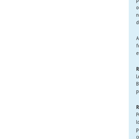
en
d
l’
Af
f
tr
R
Le
B
so
R
Po
so
mo
pa