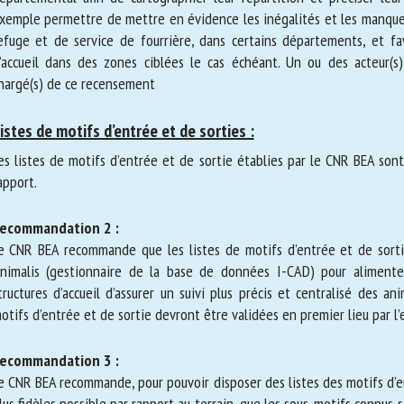
emple permettre de mettre en évidence les inégalités et les manqu
ns refuge et de service de fourrière, dans certains départements,
ructures d’accueil dans des zones ciblées le cas échéant. Un ou des act
re chargé(s) de ce recensement
istes de motifs d’entrée et de sorties :
s listes de motifs d’entrée et de sortie établies par le CNR BEA sont
pport.
ecommandation 2 :
 CNR BEA recommande que les listes de motifs d’entrée et de sortie 
imalis (gestionnaire de la base de données I-CAD) pour alimenter 
ructures d’accueil d’assurer un suivi plus précis et centralisé des an
tifs d’entrée et de sortie devront être validées en premier lieu par 
ecommandation 3 :
 CNR BEA recommande, pour pouvoir disposer des listes des motifs d’e
s plus fidèles possible par rapport au terrain, que les sous-motifs co