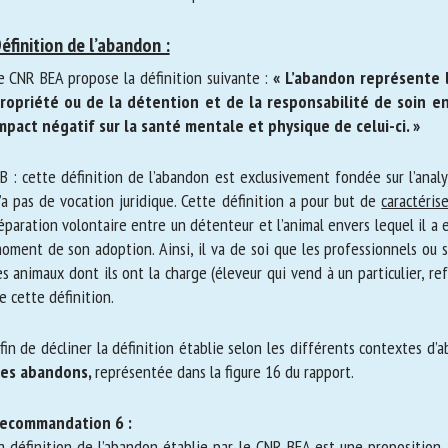
éfinition de l’abandon :
 CNR BEA propose la définition suivante :
« L’abandon représente l’
ropriété ou de la détention et de la responsabilité de soin enve
pact négatif sur la santé mentale et physique de celui-ci. »
 : cette définition de l’abandon est exclusivement fondée sur l’analys
a pas de vocation juridique. Cette définition a pour but de
caractériser
paration volontaire entre un détenteur et l’animal envers lequel il a 
 moment de son adoption. Ainsi, il va de soi que les professionnels o
der les animaux dont ils ont la charge (éleveur qui vend à un particulie
clus de cette définition.
in de décliner la définition établie selon les différents contextes d’a
es abandons,
représentée dans la figure 16 du rapport.
ecommandation 6 :
 définition de l’abandon établie par le CNR BEA est une proposition fa