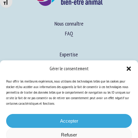
Changer la taille de la police
Nous connaître
FAQ
Expertise
S’informer sur le BEA
Gérer le consentement
Se former au BEA
Pour offrir les meilleures expériences, nous utilisons des technologies telles que les cookies pour
stocker et/ou accéder aux informations des appareils. Le fait de consentir à ces technologies nous
permettra de traiter des données telles que le comportement de navigation ou les ID uniques sur
Ressources
ce site. Le fait de ne pas consentir ou de retirer son consentement peut avoir un effet négatif sur
certaines caractéristiques et fonctions.
S’abonner aux actualités
Accepter
Refuser