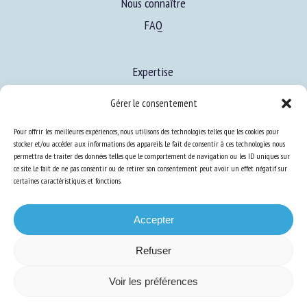
Nous connaître
FAQ
Expertise
S’informer sur le BEA
Gérer le consentement
Se former au BEA
Pour offrir les meilleures expériences, nous utilisons des technologies telles que les cookies pour
stocker et/ou accéder aux informations des appareils. Le fait de consentir à ces technologies nous
permettra de traiter des données telles que le comportement de navigation ou les ID uniques sur
Ressources
ce site. Le fait de ne pas consentir ou de retirer son consentement peut avoir un effet négatif sur
certaines caractéristiques et fonctions.
S’abonner aux actualités
Accepter
Refuser
Plan du site
-
Mentions Légales
-
Confidentialité
-
Cookies
-
Accessibilité
-
Voir les préférences
Conception et réalisation
Numéria Communication