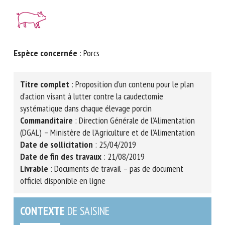
Nom *
Prénom *
Espèce concernée
: Porcs
Titre complet
: Proposition d’un contenu pour le plan
Organisme *
d’action visant à lutter contre la caudectomie
systématique dans chaque élevage porcin
Commanditaire
: Direction Générale de l’Alimentation
E-mail *
(DGAL) – Ministère de l’Agriculture et de l’Alimentation
Date de sollicitation
: 25/04/2019
Date de fin des travaux
: 21/08/2019
En soumettant ce formulaire, j'accepte que les
Livrable
: Documents de travail
– pas de document
informations saisies soient utilisées dans le cadre de la
officiel disponible en ligne
relation avec le CNR BEA. *
Les champs suivis de * sont obligatoires
CONTEXTE
DE SAISINE