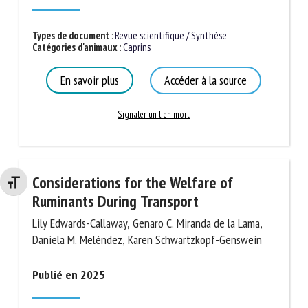
Types de document
:
Revue scientifique / Synthèse
Catégories d'animaux
:
Caprins
En savoir plus
Accéder à la source
Signaler un lien mort
Considerations for the Welfare of
Changer la taille de la police
Ruminants During Transport
Lily Edwards-Callaway, Genaro C. Miranda de la Lama,
Daniela M. Meléndez, Karen Schwartzkopf-Genswein
Publié en 2025