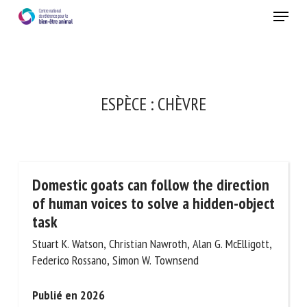
Skip
Menu
to
main
Fermer
content
RECEVEZ CHAQUE MOIS GRATUITEMENT
ESPÈCE :
CHÈVRE
LES DERNIÈRES ACTUALITÉS SUR LE BIEN-ÊTRE
ANIMAL
Domestic goats can follow the
Select language
direction of human voices to solve a
hidden-object task
Stuart K. Watson, Christian Nawroth, Alan G.
Veuillez remplir le formulaire ci-dessous pour vous inscrire à
McElligott, Federico Rossano, Simon W. Townsend
notre newsletter :
Publié en 2026