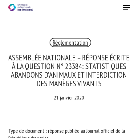
Skip
Menu
to
main
Fermer
content
Réglementation
RECEVEZ CHAQUE MOIS GRATUITEMENT
LES DERNIÈRES ACTUALITÉS SUR LE BIEN-ÊTRE
ASSEMBLÉE NATIONALE – RÉPONSE
ANIMAL
ÉCRITE À LA QUESTION N° 23384:
STATISTIQUES ABANDONS D’ANIMAUX ET
INTERDICTION DES MANÈGES VIVANTS
Select language
21 janvier 2020
Veuillez remplir le formulaire ci-dessous pour vous inscrire à
notre newsletter :
Type de document : réponse publiée au Journal officiel de la