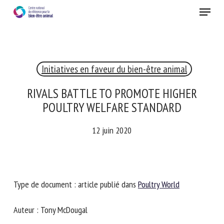
Skip
Menu
to
main
Fermer
content
×
Initiatives en faveur du bien-être animal
RECEVEZ CHAQUE MOIS GRATUITEMENT
LES DERNIÈRES ACTUALITÉS SUR LE BIEN-ÊTRE
RIVALS BATTLE TO PROMOTE HIGHER
ANIMAL
POULTRY WELFARE STANDARD
12 juin 2020
Select language
Type de document : article publié dans
Poultry World
Veuillez remplir le formulaire ci-dessous pour vous inscrire à
notre newsletter :
Auteur : Tony McDougal