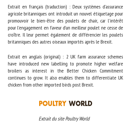
Nom *
Extrait en français (traduction) : Deux systèmes d’assurance
agricole britanniques ont introduit un nouvel étiquetage
pour promouvoir le bien-être des poulets de chair, car
Prénom *
l’intérêt pour l’engagement en faveur d’un meilleur poulet
ne cesse de croître. Il leur permet également de
différencier les poulets britanniques des autres oiseaux
importés après le Brexit.
Organisme *
Extrait en anglais (original) : 2 UK farm assurance schemes
have introduced new labelling to promote higher welfare
E-mail *
broilers as interest in the Better Chicken Commitment
continues to grow. It also enables them to differentiate UK
chicken from other imported birds post Brexit.
En soumettant ce formulaire, j'accepte que les
informations saisies soient utilisées dans le cadre de la
relation avec le CNR BEA. *
Les champs suivis de * sont obligatoires
Extrait du site Poultry World