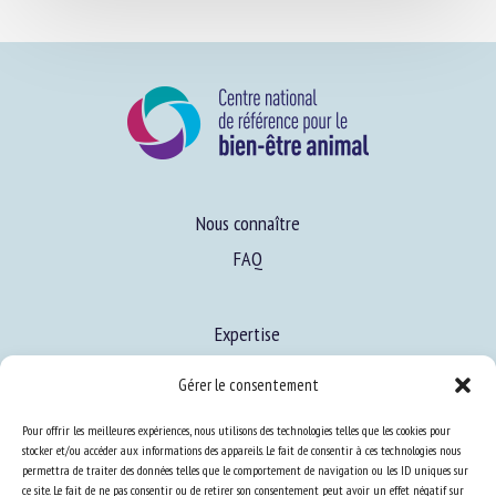
Nous connaître
FAQ
Expertise
S’informer sur le BEA
Gérer le consentement
Se former au BEA
Pour offrir les meilleures expériences, nous utilisons des technologies telles que les cookies pour
stocker et/ou accéder aux informations des appareils. Le fait de consentir à ces technologies nous
permettra de traiter des données telles que le comportement de navigation ou les ID uniques sur
Ressources
ce site. Le fait de ne pas consentir ou de retirer son consentement peut avoir un effet négatif sur