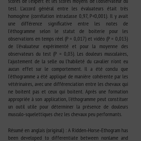
scores de l’expert et les scores moyens de l’observateur du
test. L’accord général entre les évaluateurs était très
homogène (corrélation intraclasse 0,97, P<0,001). Il y avait
une différence significative entre les notes de
l’éthogramme selon le statut de boiterie pour les
observations en temps réel (P = 0,017) et vidéo (P = 0,013)
de l’évaluateur expérimenté et pour la moyenne des
observateurs du test (P = 0,03). Les douleurs musculaires,
l’ajustement de la selle ou l’habileté du cavalier n’ont eu
aucun effet sur le comportement. Il a été conclu que
l’éthogramme a été appliqué de manière cohérente par les
vétérinaires, avec une différenciation entre les chevaux qui
ne boitent pas et ceux qui boitent. Après une formation
appropriée à son application, l’éthogramme peut constituer
un outil utile pour déterminer la présence de douleurs
musculo-squelettiques chez les chevaux peu performants.
Résumé en anglais (original) : A Ridden‐Horse‐Ethogram has
been developed to differentiate between nonlame and