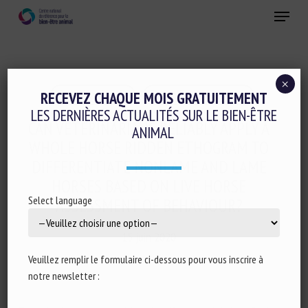
Skip
Menu
to
main
Fermer
content
×
Santé animale
Travail des animaux
RECEVEZ CHAQUE MOIS GRATUITEMENT
LES DERNIÈRES ACTUALITÉS SUR LE BIEN-ÊTRE
CAN VETERINARIANS RELIABLY APPLY A
ANIMAL
WHOLE HORSE RIDDEN ETHOGRAM TO
DIFFERENTIATE NONLAME AND LAME
HORSES BASED ON LIVE HORSE
Select language
ASSESSMENT OF BEHAVIOUR?
15 juin 2020
Veuillez remplir le formulaire ci-dessous pour vous inscrire à
notre newsletter :