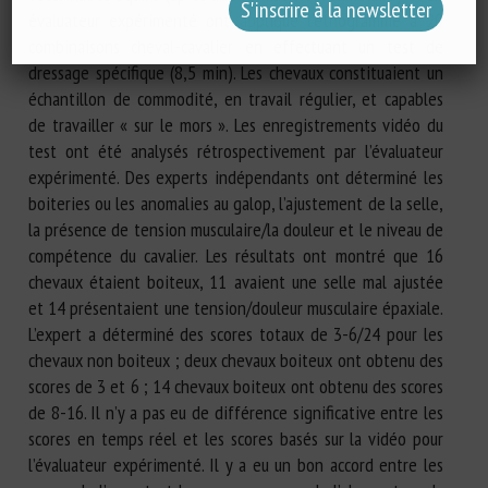
évaluateur expérimenté ont appliqué l’éthogramme à 20
combinaisons cheval-cavalier en effectuant un test de
dressage spécifique (8,5 min). Les chevaux constituaient un
échantillon de commodité, en travail régulier, et capables
de travailler « sur le mors ». Les enregistrements vidéo du
test ont été analysés rétrospectivement par l’évaluateur
expérimenté. Des experts indépendants ont déterminé les
boiteries ou les anomalies au galop, l’ajustement de la selle,
la présence de tension musculaire/la douleur et le niveau de
compétence du cavalier. Les résultats ont montré que 16
chevaux étaient boiteux, 11 avaient une selle mal ajustée
et 14 présentaient une tension/douleur musculaire épaxiale.
L’expert a déterminé des scores totaux de 3-6/24 pour les
chevaux non boiteux ; deux chevaux boiteux ont obtenu des
scores de 3 et 6 ; 14 chevaux boiteux ont obtenu des scores
de 8-16. Il n’y a pas eu de différence significative entre les
scores en temps réel et les scores basés sur la vidéo pour
l’évaluateur expérimenté. Il y a eu un bon accord entre les