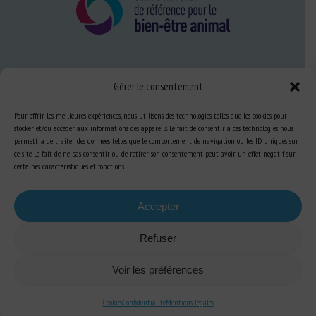
Nous connaître
Gérer le consentement
FAQ
Pour offrir les meilleures expériences, nous utilisons des technologies telles que les cookies pour
stocker et/ou accéder aux informations des appareils. Le fait de consentir à ces technologies nous
permettra de traiter des données telles que le comportement de navigation ou les ID uniques sur
Expertise
ce site. Le fait de ne pas consentir ou de retirer son consentement peut avoir un effet négatif sur
S’informer sur le BEA
certaines caractéristiques et fonctions.
Se former au BEA
Accepter
Refuser
Ressources
Voir les préférences
S’abonner aux actualités
Cookies
Confidentialité
Mentions légales