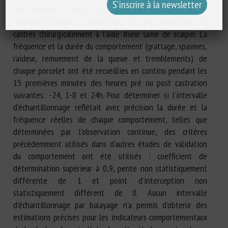
des porcelets castrés. Au total, 39 porcelets mâles
Yorkshire-Landrace × Duroc (âgés de cinq jours) ont été
castrés chirurgicalement à l’aide d’une lame de scalpel. La
fréquence et la durée du comportement (grattage, spasmes,
raideur, remuement de la queue et tremblements) de
chaque porcelet ont été recueillies en continu pendant les
15 premières minutes des heures pré ou post castration
suivantes: -24, 1-8 et 24h. Pour déterminer si l’intervalle
d’échantillonnage reflétait avec précision la durée et la
fréquence réelles de chaque comportement, telles que
déterminées par l’observation continue, des critères
précédemment utilisés dans d’autres études de validation
du comportement ont été utilisés : coefficient de
détermination supérieur à 0,9, pente non statistiquement
différente de 1 et point d’interception non
statistiquement différent de 0. Aucun intervalle
d’échantillonnage par balayage n’a permis d’obtenir des
estimations précises pour les indicateurs comportementaux