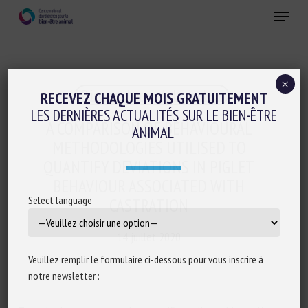
Skip
Menu
to
main
Fermer
content
×
Prise en charge de la douleur
RECEVEZ CHAQUE MOIS GRATUITEMENT
LES DERNIÈRES ACTUALITÉS SUR LE BIEN-ÊTRE
A COMPARISON OF BEHAVIOURAL
ANIMAL
METHODOLOGIES UTILISED TO
QUANTIFY DEVIATIONS IN PIGLET
BEHAVIOUR ASSOCIATED WITH
Select language
CASTRATION
14 juillet 2020
Veuillez remplir le formulaire ci-dessous pour vous inscrire à
notre newsletter :