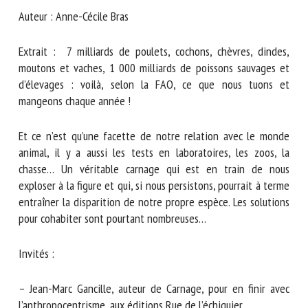
Nom *
Auteur : Anne-Cécile Bras
Extrait : 7 milliards de poulets, cochons, chèvres, dindes,
Prénom *
moutons et vaches, 1 000 milliards de poissons sauvages et
d’élevages : voilà, selon la FAO, ce que nous tuons et
mangeons chaque année !
Organisme *
Et ce n’est qu’une facette de notre relation avec le monde
animal, il y a aussi les tests en laboratoires, les zoos, la
chasse… Un véritable carnage qui est en train de nous
E-mail *
exploser à la figure et qui, si nous persistons, pourrait à
terme entraîner la disparition de notre propre espèce. Les
En soumettant ce formulaire, j'accepte que les
solutions pour cohabiter sont pourtant nombreuses…
informations saisies soient utilisées dans le cadre de la
relation avec le CNR BEA. *
Invités :
Les champs suivis de * sont obligatoires
– Jean-Marc Gancille, auteur de Carnage, pour en finir avec
l’anthropocentrisme, aux éditions Rue de l’échiquier