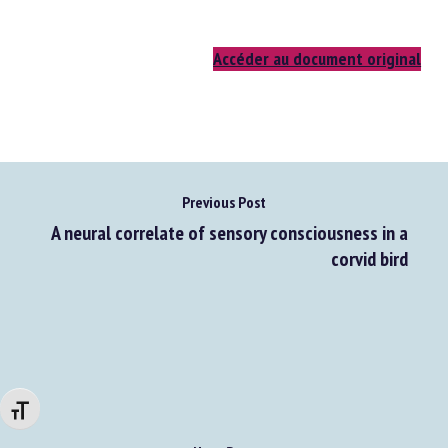
Accéder au document original
Previous Post
A neural correlate of sensory consciousness in a
corvid bird
Changer la taille de la police