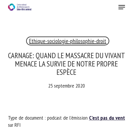
Skip
Menu
to
main
Fermer
content
Ethique-sociologie-philosophie-droit
RECEVEZ CHAQUE MOIS GRATUITEMENT
LES DERNIÈRES ACTUALITÉS SUR LE BIEN-ÊTRE
CARNAGE: QUAND LE MASSACRE DU
ANIMAL
VIVANT MENACE LA SURVIE DE NOTRE
PROPRE ESPÈCE
25 septembre 2020
Select language
Veuillez remplir le formulaire ci-dessous pour vous inscrire à
Type de document : podcast de l’émission
C’est pas du
notre newsletter :
vent
sur RFI