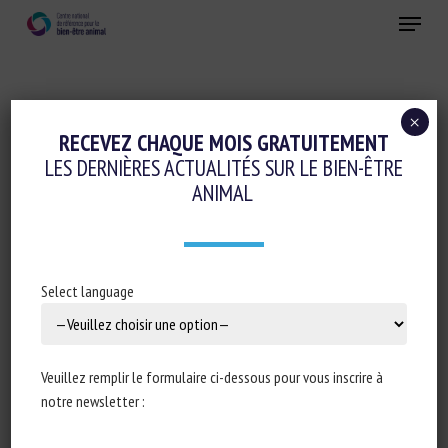
Skip
Menu
to
main
Fermer
content
×
Evaluation du bien-être animal et Etiquetage
RECEVEZ CHAQUE MOIS GRATUITEMENT
LES DERNIÈRES ACTUALITÉS SUR LE BIEN-ÊTRE
ANIMAL WELFARE AND BIOSECURITY
ANIMAL
ASSESSMENT: A COMPARISON BETWEEN
ITALIAN AND IRISH BEEF CATTLE REARING
SYSTEMS
Select language
28 septembre 2020
Veuillez remplir le formulaire ci-dessous pour vous inscrire à
notre newsletter :
Type de document : article scientifique publié dans
Animal