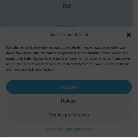
FAQ
Expertise
Gérer le consentement
S’informer sur le BEA
Se former au BEA
Pour offrir les meilleures expériences, nous utilisons des technologies telles que les cookies pour
stocker et/ou accéder aux informations des appareils. Le fait de consentir à ces technologies nous
permettra de traiter des données telles que le comportement de navigation ou les ID uniques sur
ce site. Le fait de ne pas consentir ou de retirer son consentement peut avoir un effet négatif sur
Ressources
certaines caractéristiques et fonctions.
S’abonner aux actualités
Accepter
Refuser
Voir les préférences
Plan du site
-
Mentions Légales
-
Confidentialité
-
Cookies
-
Accessibilité
-
Conception et réalisation
Numéria Communication
Cookies
Confidentialité
Mentions légales