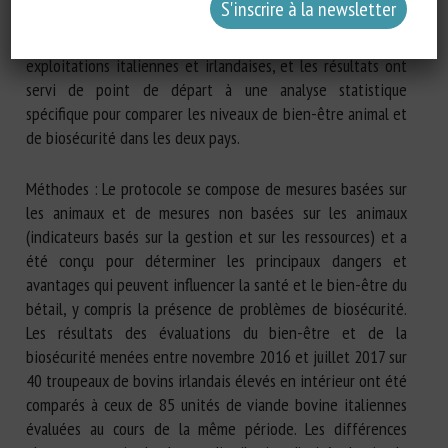
Objectifs : Le protocole a été appliqué dans des
exploitations italiennes et irlandaises, et les résultats ont
servi de point de départ à une analyse statistique
spécifique pour comparer les niveaux de bien-être animal et
de biosécurité dans les deux pays.
Méthodes : Le protocole se compose de mesures basées sur
les animaux et de mesures non basées sur les animaux
(indicateurs basés sur la gestion et sur les ressources) et a
été conçu pour déterminer les principaux dangers et
avantages qui peuvent influencer la santé et le bien-être du
bétail, y compris la présence de problèmes de biosécurité.
Les résultats des évaluations du bien-être et de la
biosécurité menées entre novembre 2016 et juillet 2017 sur
40 troupeaux de bovins irlandais élevés en intérieur ont été
comparés à ceux de 85 unités de viande bovine italiennes
évaluées au cours de la même période. Les différences