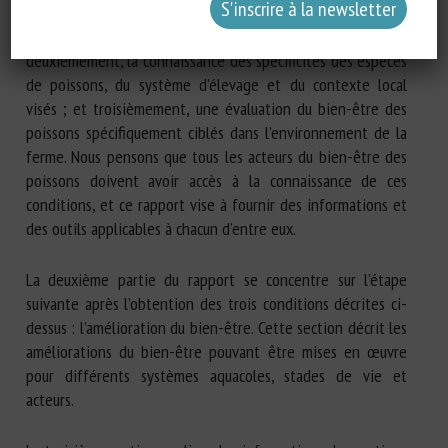
compréhension générale des problèmes de bien-être
rencontrés par les poissons dans les fermes aquacoles ;
deuxièmement, la connaissance des spécificités des espèces
de poissons, du système d’élevage et du contexte local
visés ; et troisièmement, une évaluation du bien-être des
poissons spécifiquement ciblés dans l’environnement de la
ferme. Nous pensons que tous les acteurs du bien-être des
poissons doivent avoir accès à la connaissance de ces
conditions, et ce rapport vise à fournir des informations et
des outils applicables à chacun d’entre eux.
La deuxième partie du rapport se concentre sur l’étape
suivante après l’obtention des trois conditions décrites ci-
dessus : l’amélioration du bien-être. Cette section décrit les
améliorations du bien-être pouvant être mises en œuvre
pour différents systèmes aquacoles, stades de vie et
acteurs.