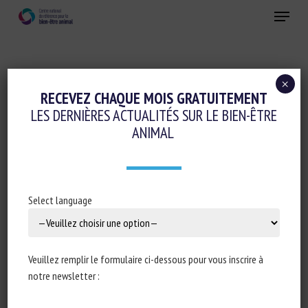
Skip
Menu
to
main
Fermer
content
×
Conduite d'élevage et relations humain-animal
RECEVEZ CHAQUE MOIS GRATUITEMENT
LES DERNIÈRES ACTUALITÉS SUR LE BIEN-ÊTRE
FISH WELFARE IMPROVEMENTS IN
ANIMAL
AQUACULTURE
15 novembre 2020
Select language
Type de document : rapport publié par la
Fish Welfare
Veuillez remplir le formulaire ci-dessous pour vous inscrire à
Initiative
notre newsletter :
Auteurs : Marco Cerqueira & Thomas Billington