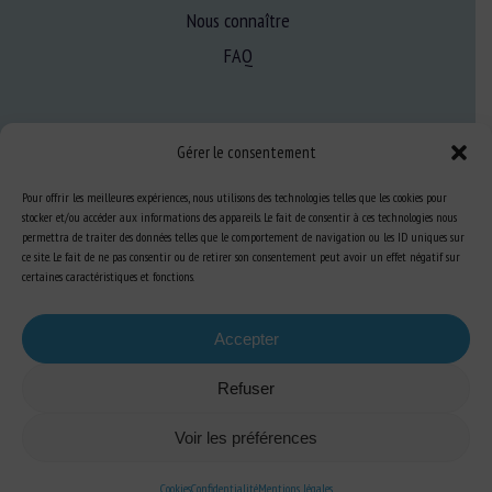
Nous connaître
FAQ
Expertise
Gérer le consentement
S’informer sur le BEA
Se former au BEA
Pour offrir les meilleures expériences, nous utilisons des technologies telles que les cookies pour
stocker et/ou accéder aux informations des appareils. Le fait de consentir à ces technologies nous
permettra de traiter des données telles que le comportement de navigation ou les ID uniques sur
ce site. Le fait de ne pas consentir ou de retirer son consentement peut avoir un effet négatif sur
certaines caractéristiques et fonctions.
Ressources
S’abonner aux actualités
Accepter
Refuser
Voir les préférences
Plan du site
-
Mentions Légales
-
Confidentialité
-
Cookies
-
Accessibilité
-
Conception et réalisation
Numéria Communication
Cookies
Confidentialité
Mentions légales