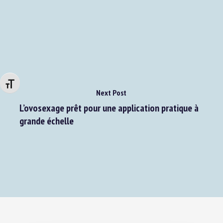
Changer la taille de la police
Next Post
L’ovosexage prêt pour une application pratique à
grande échelle