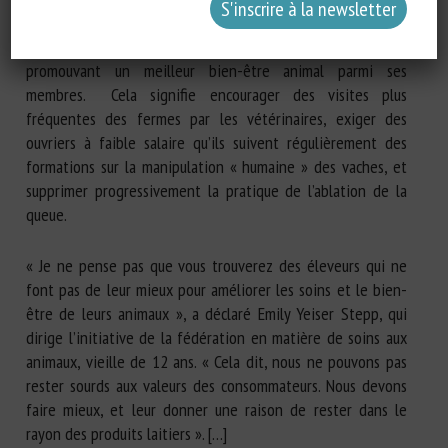
représente la plupart des 35 000 producteurs de lait du
pays, a tenté d’éviter l’aigreur de l’opinion publique en
promouvant un meilleur bien-être animal parmi ses
membres. Cela signifie encourager des visites plus
fréquentes des fermes par les vétérinaires, exiger des
ouvriers à faible salaire qu’ils suivent régulièrement des
formations sur la manipulation « humaine » des vaches, et
supprimer progressivement la pratique de l’ablation de la
queue.
« Je ne pense pas que vous trouverez des éleveurs qui ne
font pas de leur mieux pour améliorer les soins et le bien-
être de leurs animaux », a déclaré Emily Yeiser Stepp, qui
dirige l’initiative de la fédération en matière de soins aux
animaux, vieille de 12 ans. « Cela dit, nous ne pouvons pas
rester sourds aux valeurs des consommateurs. Nous devons
faire mieux, et leur donner une raison de rester dans le
rayon des produits laitiers ». […]