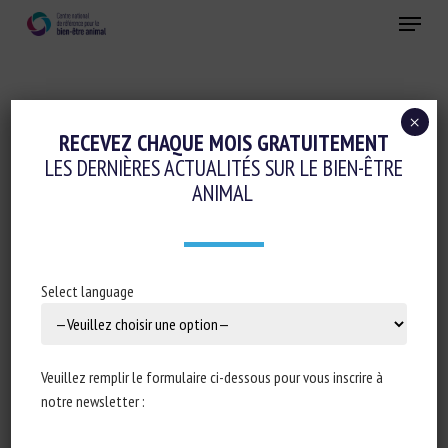
Skip
Menu
to
main
Fermer
content
×
Conduite d'élevage et relations humain-animal
RECEVEZ CHAQUE MOIS GRATUITEMENT
LES DERNIÈRES ACTUALITÉS SUR LE BIEN-ÊTRE
Ethique-sociologie-philosophie-droit
ANIMAL
IS DAIRY FARMING CRUEL TO COWS?
29 décembre 2020
Select language
Type de document : Article publié dans le
New-York Times
Veuillez remplir le formulaire ci-dessous pour vous inscrire à
notre newsletter :
Auteur : Andrew Jacobs