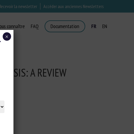
Recevoir la newsletter
Accéder aux anciennes Newsletters
ous connaître
FAQ
Documentation
FR
EN
×
T
ENESIS: A REVIEW