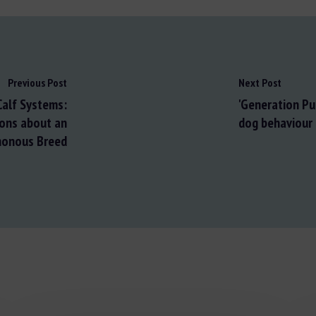
Previous Post
Next Post
Calf Systems:
'Generation Pup
ions about an
dog behaviour 
honous Breed