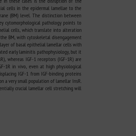
re in these cases is the disruption of the
ial cells in the epidermal lamellae to the
ane (BM) level. The distinction between
ey cytomorphological pathology points to
lial cells, which translate into alteration
of the BM, with cytoskeletal disengagement
yer of basal epithelial lamellar cells with
ted early laminitis pathophysiology, but it
nsR), whereas IGF-1 receptors (IGF-1R) are
GF-1R in vivo, even at high physiological
isplacing IGF-1 from IGF-binding proteins
n a very small population of lamellar InsR.
ially crucial lamellar cell stretching will