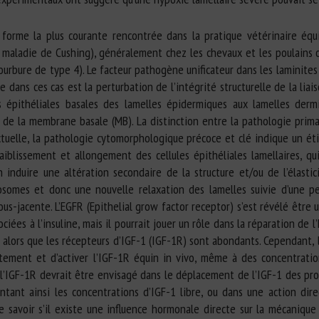
 forme la plus courante rencontrée dans la pratique vétérinaire éq
maladie de Cushing), généralement chez les chevaux et les poulains 
ourbure de type 4). Le facteur pathogène unificateur dans les laminites
nce dans ces cas est la perturbation de l’intégrité structurelle de la li
es épithéliales basales des lamelles épidermiques aux lamelles derm
de la membrane basale (MB). La distinction entre la pathologie prima
 actuelle, la pathologie cytomorphologique précoce et clé indique un ét
blissement et allongement des cellules épithéliales lamellaires, qui
 induire une altération secondaire de la structure et/ou de l’élas
omes et donc une nouvelle relaxation des lamelles suivie d’une pe
sous-jacente. L’EGFR (Epithelial grow factor receptor) s’est révélé êtr
iées à l’insuline, mais il pourrait jouer un rôle dans la réparation de 
, alors que les récepteurs d’IGF-1 (IGF-1R) sont abondants. Cependant,
ectement et d’activer l’IGF-1R équin in vivo, même à des concentrat
er l’IGF-1R devrait être envisagé dans le déplacement de l’IGF-1 des pro
tant ainsi les concentrations d’IGF-1 libre, ou dans une action dire
 de savoir s’il existe une influence hormonale directe sur la mécanique