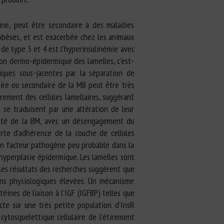
uine, peut être secondaire à des maladies
obèses, et est exacerbée chez les animaux
 de type 3 et 4 est l’hyperinsulinémie avec
aison dermo-épidermique des lamelles, c’est-
iques sous-jacentes par la séparation de
ire ou secondaire de la MB peut être très
irement des cellules lamellaires, suggérant
 se traduisent par une altération de leur
ticité de la BM, avec un désengagement du
rte d’adhérence de la couche de cellules
e un facteur pathogène peu probable dans la
l’hyperplasie épidermique. Les lamelles sont
 les résultats des recherches suggèrent que
ions physiologiques élevées. Un mécanisme
téines de liaison à l’IGF (IGFBP) telles que
cte sur une très petite population d’InsR
 cytosquelettique cellulaire de l’étirement