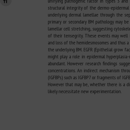
unifying pathogenic factor in types 3 and 4
Changer la taille de la police
structural integrity of the dermo-epidermal
underlying dermal lamellae through the s
primary or secondary BM pathology may be 
lamellar cell stretching, suggesting cytoske
of their tensegrity. These events may well 
and loss of the hemidesmosomes and thus a fu
the underlying BM. EGFR (Epithelial grow fact
might play a role in epidermal hyperplasia-
abundant. However research findings sugges
concentrations. An indirect mechanism thro
(IGFBPs) such as IGFBP7 or fragments of IGFBP
However that may be, whether there is a dire
likely necessitate new experimentation.