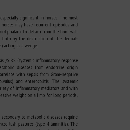
especially significant in horses. The most
ed horses may have recurrent episodes and
hird phalanx to detach from the hoof wall
red both by the destruction of the dermal-
e) acting as a wedge.
sis‐/SIRS (systemic inflammatory response
metabolic diseases from endocrine origin
1 correlate with sepsis from Gram-negative
olvulus) and enterocolitis. The systemic
ariety of inflammatory mediators and with
cessive weight on a limb for long periods,
r secondary to metabolic diseases (equine
raze lush pastures (type 4 laminitis). The