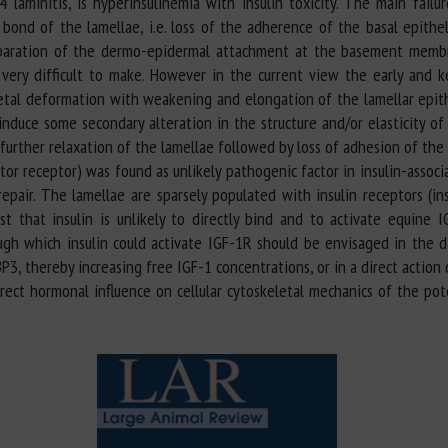
 laminitis, is hyperinsulinemia with insulin toxicity. The main failu
 bond of the lamellae, i.e. loss of the adherence of the basal epithel
eparation of the dermo-epidermal attachment at the basement membr
very difficult to make. However in the current view the early and k
letal deformation with weakening and elongation of the lamellar epithe
induce some secondary alteration in the structure and/or elasticity 
rther relaxation of the lamellae followed by loss of adhesion of the la
or receptor) was found as unlikely pathogenic factor in insulin-associa
repair. The lamellae are sparsely populated with insulin receptors (i
t that insulin is unlikely to directly bind and to activate equine I
ugh which insulin could activate IGF-1R should be envisaged in the d
3, thereby increasing free IGF-1 concentrations, or in a direct action o
ct hormonal influence on cellular cytoskeletal mechanics of the potent