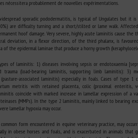
ires nécessitera probablement de nouvelles expérimentations.
widespread sporadic pododermatitis, is typical of Ungulates but it is 
70%) are difficulty turning and a short/stilted or lame walk. Affect
manent hoof damage. Very severe, highly acute laminitis cause the t
ral deviation, in a flexor direction, of the third phalanx, is favou
sia of the epidermal laminae that produce a horny growth (keraphylocel
ypes of laminitis: 1) diseases involving sepsis or endotoxaemia [sep
ed trauma (load-bearing laminitis, supporting limb laminitis): 3) 
s (pasture-associated laminitis) especially in foals. Cases of type 
artum metritis with retained placenta, colic (proximal enteritis, v
aminitis coincide with marked increase in lamellar expression of a v
oteinases (MMPs). In the type 2 laminitis, mainly linked to bearing ex
ere lamellar hypoxia may occur.
t common form encountered in equine veterinary practice, may occur
ally in obese horses and foals, and is exacerbated in animals that g