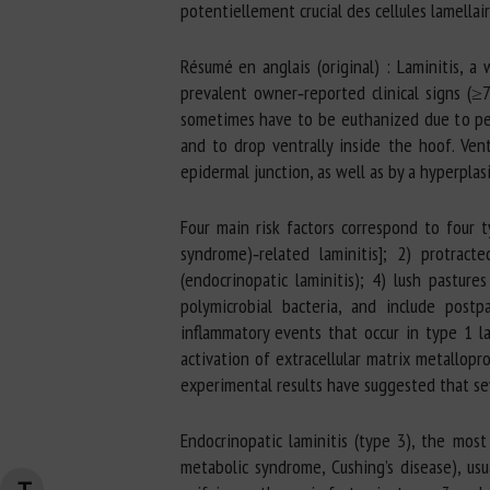
potentiellement crucial des cellules lamella
Résumé en anglais (original) : Laminitis, a 
prevalent owner‐reported clinical signs (≥
sometimes have to be euthanized due to per
and to drop ventrally inside the hoof. Vent
epidermal junction, as well as by a hyperpla
Four main risk factors correspond to four t
syndrome)‐related laminitis]; 2) protract
(endocrinopatic laminitis); 4) lush pasture
polymicrobial bacteria, and include postp
inflammatory events that occur in type 1 l
activation of extracellular matrix metallopr
experimental results have suggested that sev
Endocrinopatic laminitis (type 3), the mos
metabolic syndrome, Cushing’s disease), usu