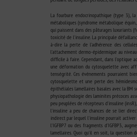
La fourbure endocrinopathique (type 3), la
métaboliques (syndrome métabolique équin, 
qui paissent dans des pâturages luxuriants (f
toxicité de l’insuline. La principale défailla
à-dire la perte de l’adhérence des cellul
l’attachement dermo-épidermique au niveau 
difficile à faire. Cependant, dans l’optique
une déformation du cytosquelette avec affai
tenségrité. Ces événements pourraient bien
cytosquelette et une perte des hémidesmos
épithéliales lamellaires basales avec la BM 
physiopathologie des laminites précoces assoc
peu peuplées de récepteurs d’insuline (insR)
l’insuline a peu de chances de se lier dir
indirect par lequel l’insuline pourrait activ
l’IGFBP7 ou des fragments d’IGFBP3, augmen
lamellaires. Quoi qu’il en soit, la question