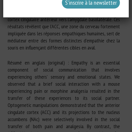
le circuit ACC→NAc n’était pas nécessaire pour le transfert
social de la peur, qui dépendait plutôt des projections du
cortex cingulaire antérieur vers l’amygdale basolatérale. Ces
résultats révèlent que l’ACC, une zone du cerveau fortement
impliquée dans les réponses empathiques humaines, sert de
médiateur entre des formes distinctes d’empathie chez la
souris en influençant différentes cibles en aval.
Résumé en anglais (original) : Empathy is an essential
component of social communication that involves
experiencing others’ sensory and emotional states. We
observed that a brief social interaction with a mouse
experiencing pain or morphine analgesia resulted in the
transfer of these experiences to its social partner.
Optogenetic manipulations demonstrated that the anterior
cingulate cortex (ACC) and its projections to the nucleus
accumbens (NAc) were selectively involved in the social
transfer of both pain and analgesia. By contrast, the