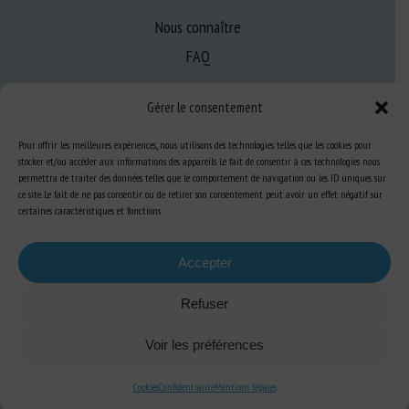
Nous connaître
FAQ
Gérer le consentement
Expertise
S’informer sur le BEA
Pour offrir les meilleures expériences, nous utilisons des technologies telles que les cookies pour
stocker et/ou accéder aux informations des appareils. Le fait de consentir à ces technologies nous
Se former au BEA
permettra de traiter des données telles que le comportement de navigation ou les ID uniques sur
ce site. Le fait de ne pas consentir ou de retirer son consentement peut avoir un effet négatif sur
certaines caractéristiques et fonctions.
Ressources
Accepter
S’abonner aux actualités
Refuser
Voir les préférences
Cookies
Confidentialité
Mentions légales
Plan du site
-
Mentions Légales
-
Confidentialité
-
Cookies
-
Accessibilité
-