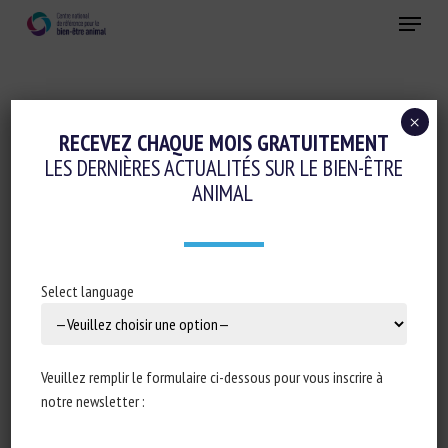
Skip
Menu
to
main
Fermer
content
×
Cognition-émotions
RECEVEZ CHAQUE MOIS GRATUITEMENT
LES DERNIÈRES ACTUALITÉS SUR LE BIEN-ÊTRE
ANTERIOR CINGULATE INPUTS TO
ANIMAL
NUCLEUS ACCUMBENS CONTROL THE
SOCIAL TRANSFER OF PAIN AND
ANALGESIA
Select language
8 janvier 2021
Veuillez remplir le formulaire ci-dessous pour vous inscrire à
notre newsletter :
Type de document : Article scientifique publié dans