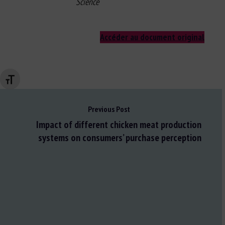
Science
Accéder au document original
Changer la taille de la police
Previous Post
Impact of different chicken meat production
systems on consumers’ purchase perception