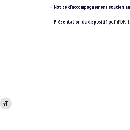
–
Notice d’accompagnement soutien aux 
–
Présentation du dispositif.pdf
(PDF, 1.
Changer la taille de la police