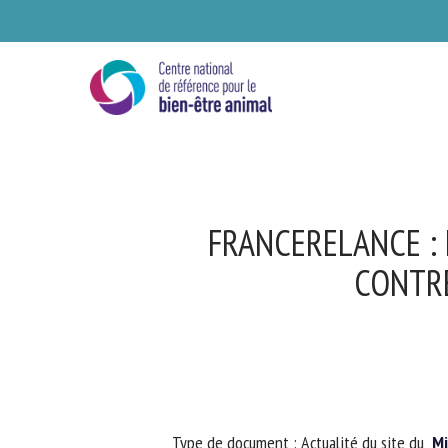
Skip
to
main
content
FRANCERELANCE : 
CONTRE
Se
Ve
Type de document : Actualité du site du
Min