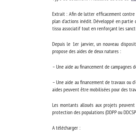
No
Extrait : Afin de lutter efficacement contre
plan d’actions inédit. Développé en partie da
tissu associatif tout en renforçant les sancti
Or
*
Depuis le 1er janvier, un nouveau dispositi
propose des aides de deux natures :
ut
– Une aide au financement de campagnes de sté
Le
– Une aide au financement de travaux ou d’é
aides peuvent être mobilisées pour des trav
Les montants alloués aux projets peuvent a
protection des populations (DDPP ou DDCSPP
A télécharger :