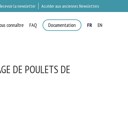
Recevoir la newsletter
Accéder aux anciennes Newsletters
ous connaître
FAQ
Documentation
FR
EN
T
GE DE POULETS DE