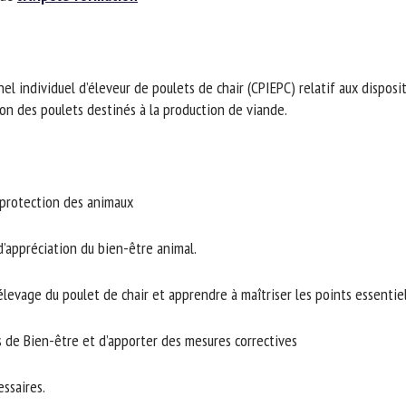
m *
Prénom
*
el individuel d’éleveur de poulets de chair (CPIEPC) relatif aux disposit
ganisme
E-mail *
on des poulets destinés à la production de viande.
En soumettant ce formulaire, j'accepte que les informations saisies soient
ilisées dans le cadre de la relation avec le CNR BEA. *
protection des animaux
s champs suivis de * sont obligatoires
’appréciation du bien-être animal.
élevage du poulet de chair et apprendre à maîtriser les points essentiels
de Bien-être et d’apporter des mesures correctives
saires.