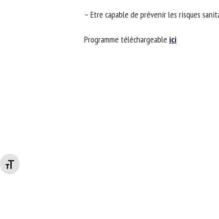
– Etre capable de prévenir les risques sanita
Programme téléchargeable
ici
Changer la taille de la police