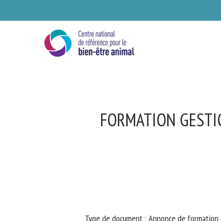
Skip
to
main
content
FORMATION GESTIO
Se
Ve
Type de document : Annonce de formation 