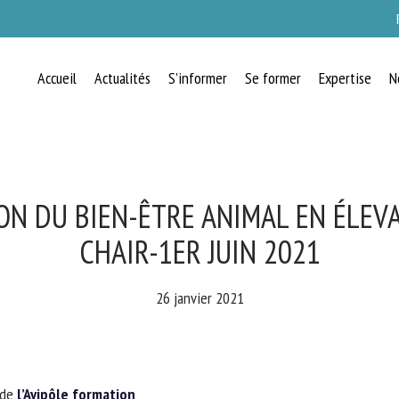
Accueil
Actualités
S’informer
Se former
Expertise
N
RECEVEZ CHAQUE MOIS GRATUITEMEN
LES DERNIÈRES ACTUALITÉS SUR LE
BIEN-ÊTRE ANIMAL
N DU BIEN-ÊTRE ANIMAL EN ÉLEVA
CHAIR-1ER JUIN 2021
lect language
26 janvier 2021
uillez remplir le formulaire ci-dessous pour vous inscrire à notre newsletter :
de
l’Avipôle formation