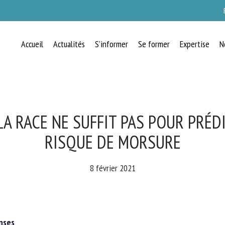
Accueil
Actualités
S’informer
Se former
Expertise
N
RECEVEZ CHAQUE MOIS GRATUITEMEN
LES DERNIÈRES ACTUALITÉS SUR LE
BIEN-ÊTRE ANIMAL
LA RACE NE SUFFIT PAS POUR PRÉDI
RISQUE DE MORSURE
lect language
8 février 2021
uillez remplir le formulaire ci-dessous pour vous inscrire à notre newsletter :
ses