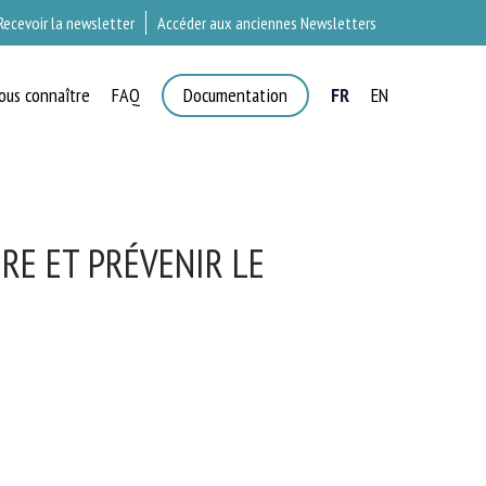
Recevoir la newsletter
Accéder aux anciennes Newsletters
ous connaître
FAQ
Documentation
FR
EN
T
RE ET PRÉVENIR LE