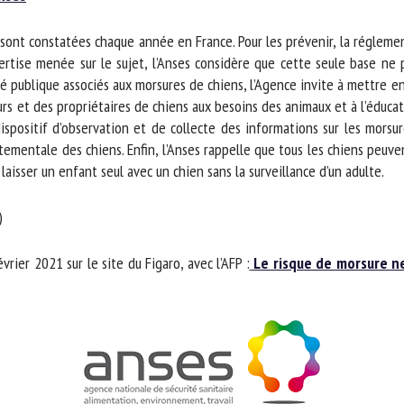
m *
Prénom
sont constatées chaque année en France. Pour les prévenir, la réglement
*
ertise menée sur le sujet, l’Anses considère que cette seule base ne 
é publique associés aux morsures de chiens, l’Agence invite à mettre e
ganisme
E-mail *
urs et des propriétaires de chiens aux besoins des animaux et à l’éducat
spositif d’observation et de collecte des informations sur les morsure
ementale des chiens. Enfin, l’Anses rappelle que tous les chiens peuvent
En soumettant ce formulaire, j'accepte que les informations saisies soient
aisser un enfant seul avec un chien sans la surveillance d’un adulte.
ilisées dans le cadre de la relation avec le CNR BEA. *
s champs suivis de * sont obligatoires
vrier 2021 sur le site du Figaro, avec l’AFP :
Le risque de morsure ne 