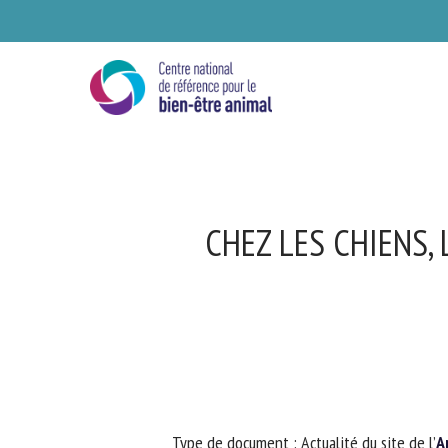
Skip
to
main
content
CHEZ LES CHIENS, 
Se
Ve
Type de document : Actualité du site de
l’
An