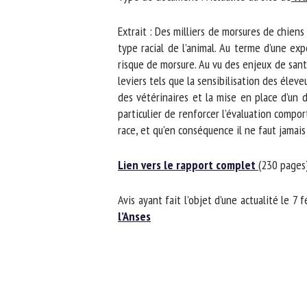
No
Extrait : Des milliers de morsures de chiens 
type racial de l’animal. Au terme d’une exp
risque de morsure. Au vu des enjeux de sant
Or
leviers tels que la sensibilisation des éleve
*
des vétérinaires et la mise en place d’un di
particulier de renforcer l’évaluation comport
race, et qu’en conséquence il ne faut jamais l
ut
Lien vers le rapport complet
(230 pages)
Le
Avis ayant fait l’objet d’une actualité le 7 fé
l’Anses