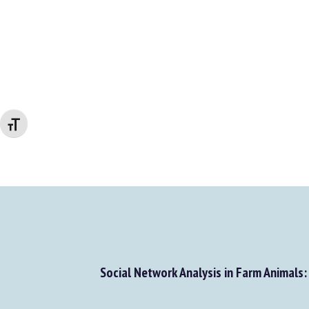
Changer la taille de la police
Social Network Analysis in Farm Animals: