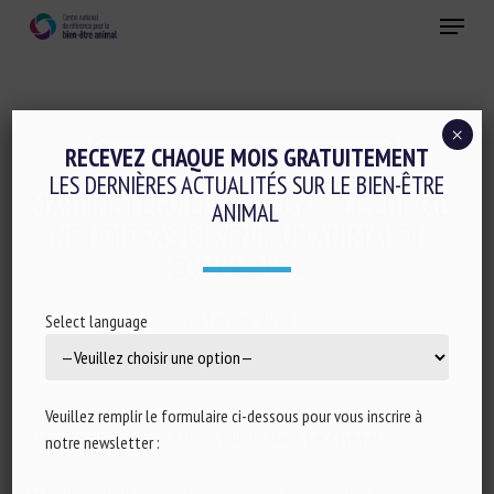
Skip
Menu
to
main
Fermer
content
×
Ethique-sociologie-philosophie-droit
RECEVEZ CHAQUE MOIS GRATUITEMENT
LES DERNIÈRES ACTUALITÉS SUR LE BIEN-ÊTRE
MARTINE LEGUILLE-BALLOY : « LE CHEVAL
ANIMAL
NE DOIT PAS DEVENIR UN ANIMAL DE
COMPAGNIE »
24 février 2021
Select language
Veuillez remplir le formulaire ci-dessous pour vous inscrire à
Type de document : Article publié dans
Le Cheval
notre newsletter :
Extrait : Tour d’horizon avec la présidente du groupe