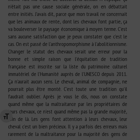
n’était pas une cause sociale générale, on en débattait
entre initiés. J’avais dit, parce que mon travail ne concernait
que les animaux de rente, dont les chevaux font partie, ça
va bouleverser le paysage économique à moyen terme. C’est
sans aucune satisfaction que je peux constater que c’est le
cas. On est passé de l’anthropomorphisme à l’abolitionnisme.
Changer le statut des chevaux serait une erreur pour la
bonne et simple raison que l’équitation de tradition
française est inscrite sur la liste du patrimoine culturel
immatériel de l’Humanité auprès de l’UNESCO depuis 2011.
Ça n’aurait aucun sens. Le cheval, animal de compagnie, ne
pourrait plus être monté. C’est toute une tradition qu’il
faudrait oublier. Après je vous le dis, nous on constate
quand même que la maltraitance par les propriétaires de
leurs chevaux, ce n’est quand même pas la grande majorité,
Changer la taille de la police
loin de là. Les gens font attention à leurs chevaux, leur
cheval c’est un bien précieux. Il y a parfois des erreurs mais
rarement de la maltraitance pour la majorité des gens de