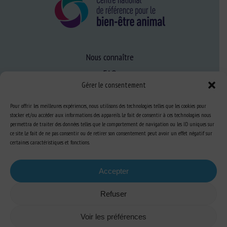
Nous connaître
FAQ
Gérer le consentement
Expertise
Pour offrir les meilleures expériences, nous utilisons des technologies telles que les cookies pour
stocker et/ou accéder aux informations des appareils. Le fait de consentir à ces technologies nous
S’informer sur le BEA
permettra de traiter des données telles que le comportement de navigation ou les ID uniques sur
ce site. Le fait de ne pas consentir ou de retirer son consentement peut avoir un effet négatif sur
Se former au BEA
certaines caractéristiques et fonctions.
Accepter
Ressources
Refuser
S’abonner aux actualités
Voir les préférences