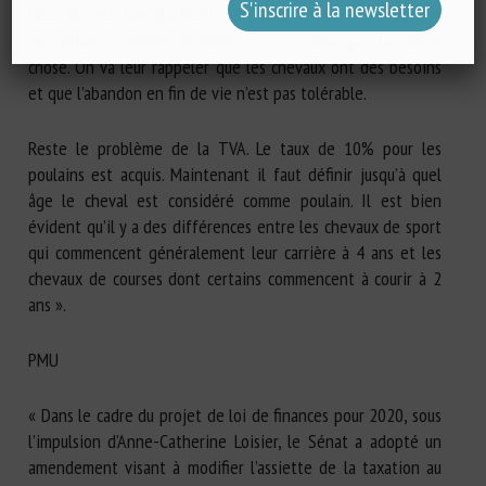
situation est très alarmante. Il y a bien tous les problèmes
de barbarie l’année dernière mais ce n’est pas la même
chose. On va leur rappeler que les chevaux ont des besoins
et que l’abandon en fin de vie n’est pas tolérable.
Reste le problème de la TVA. Le taux de 10% pour les
poulains est acquis. Maintenant il faut définir jusqu’à quel
âge le cheval est considéré comme poulain. Il est bien
évident qu’il y a des différences entre les chevaux de sport
qui commencent généralement leur carrière à 4 ans et les
chevaux de courses dont certains commencent à courir à 2
ans ».
PMU
« Dans le cadre du projet de loi de finances pour 2020, sous
l’impulsion d’Anne-Catherine Loisier, le Sénat a adopté un
amendement visant à modifier l’assiette de la taxation au