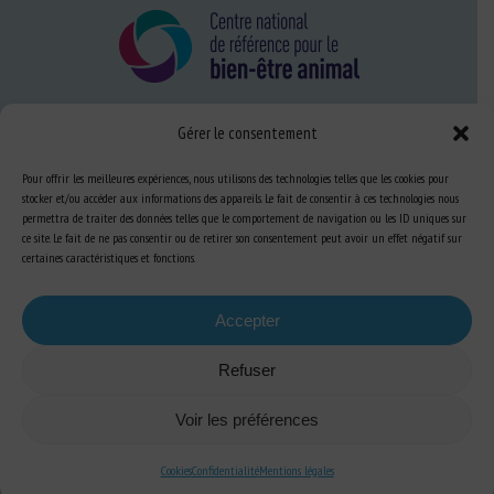
Gérer le consentement
Nous connaître
FAQ
Pour offrir les meilleures expériences, nous utilisons des technologies telles que les cookies pour
stocker et/ou accéder aux informations des appareils. Le fait de consentir à ces technologies nous
permettra de traiter des données telles que le comportement de navigation ou les ID uniques sur
ce site. Le fait de ne pas consentir ou de retirer son consentement peut avoir un effet négatif sur
Expertise
certaines caractéristiques et fonctions.
S’informer sur le BEA
Accepter
Se former au BEA
Refuser
Ressources
Voir les préférences
S’abonner aux actualités
Cookies
Confidentialité
Mentions légales