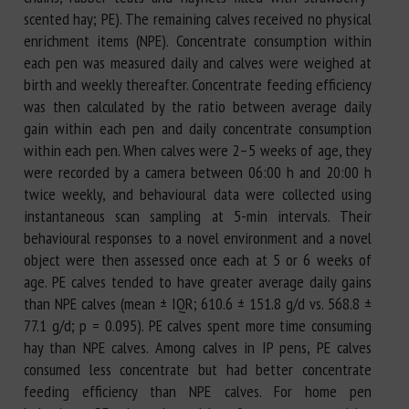
scented hay; PE). The remaining calves received no physical
enrichment items (NPE). Concentrate consumption within
each pen was measured daily and calves were weighed at
birth and weekly thereafter. Concentrate feeding efficiency
was then calculated by the ratio between average daily
gain within each pen and daily concentrate consumption
within each pen. When calves were 2–5 weeks of age, they
were recorded by a camera between 06:00 h and 20:00 h
twice weekly, and behavioural data were collected using
instantaneous scan sampling at 5-min intervals. Their
behavioural responses to a novel environment and a novel
object were then assessed once each at 5 or 6 weeks of
age. PE calves tended to have greater average daily gains
than NPE calves (mean ± IQR; 610.6 ± 151.8 g/d vs. 568.8 ±
77.1 g/d; p = 0.095). PE calves spent more time consuming
hay than NPE calves. Among calves in IP pens, PE calves
consumed less concentrate but had better concentrate
feeding efficiency than NPE calves. For home pen