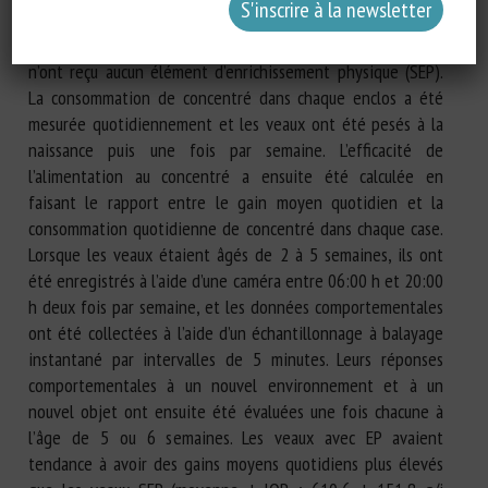
chaînes en plastique, tétines en caoutchouc et filets à foin
remplis de foin parfumé à la fraise ; EP). Les autres veaux
n’ont reçu aucun élément d’enrichissement physique (SEP).
La consommation de concentré dans chaque enclos a été
mesurée quotidiennement et les veaux ont été pesés à la
naissance puis une fois par semaine. L’efficacité de
l’alimentation au concentré a ensuite été calculée en
faisant le rapport entre le gain moyen quotidien et la
consommation quotidienne de concentré dans chaque case.
Lorsque les veaux étaient âgés de 2 à 5 semaines, ils ont
été enregistrés à l’aide d’une caméra entre 06:00 h et 20:00
h deux fois par semaine, et les données comportementales
ont été collectées à l’aide d’un échantillonnage à balayage
instantané par intervalles de 5 minutes. Leurs réponses
comportementales à un nouvel environnement et à un
nouvel objet ont ensuite été évaluées une fois chacune à
l’âge de 5 ou 6 semaines. Les veaux avec EP avaient
tendance à avoir des gains moyens quotidiens plus élevés