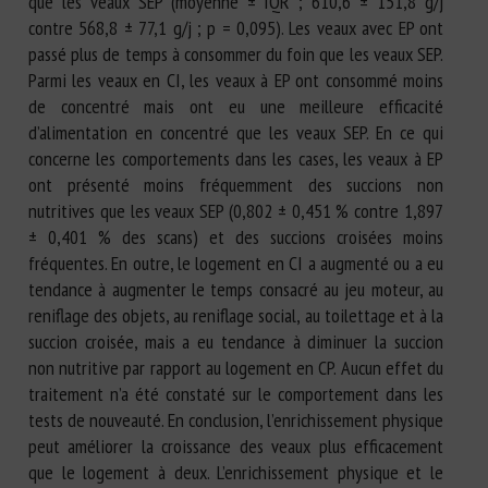
que les veaux SEP (moyenne ± IQR ; 610,6 ± 151,8 g/j
contre 568,8 ± 77,1 g/j ; p = 0,095). Les veaux avec EP ont
passé plus de temps à consommer du foin que les veaux SEP.
Parmi les veaux en CI, les veaux à EP ont consommé moins
de concentré mais ont eu une meilleure efficacité
d’alimentation en concentré que les veaux SEP. En ce qui
concerne les comportements dans les cases, les veaux à EP
ont présenté moins fréquemment des succions non
nutritives que les veaux SEP (0,802 ± 0,451 % contre 1,897
± 0,401 % des scans) et des succions croisées moins
fréquentes. En outre, le logement en CI a augmenté ou a eu
tendance à augmenter le temps consacré au jeu moteur, au
reniflage des objets, au reniflage social, au toilettage et à la
succion croisée, mais a eu tendance à diminuer la succion
non nutritive par rapport au logement en CP. Aucun effet du
traitement n’a été constaté sur le comportement dans les
tests de nouveauté. En conclusion, l’enrichissement physique
peut améliorer la croissance des veaux plus efficacement
que le logement à deux. L’enrichissement physique et le