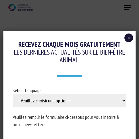
Skip
Menu
to
main
Fermer
content
×
Logement et Enrichissement
RECEVEZ CHAQUE MOIS GRATUITEMENT
LES DERNIÈRES ACTUALITÉS SUR LE BIEN-ÊTRE
EFFECTS OF PHYSICAL ENRICHMENT
ANIMAL
ITEMS AND SOCIAL HOUSING ON CALVES’
GROWTH, BEHAVIOUR AND RESPONSE TO
NOVELTY
Select language
15 avril 2021
Veuillez remplir le formulaire ci-dessous pour vous inscrire à
notre newsletter :
Type de document : Article scientifique publié dans