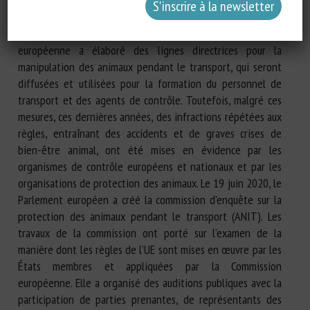
partie en raison d’une mise en œuvre insuffisante. À la
lumière de ces conclusions, et compte tenu de sa stratégie
2012-2015 pour le bien-être des animaux, la Commission
européenne a élaboré des lignes directrices pour la
manipulation des animaux pendant le transport, qui seront
diffusées et utilisées pour la formation du personnel de
transport et des agents de contrôle. Toutefois, malgré ces
mesures, ces dernières années, des infractions répétées aux
règles, entraînant des accidents et de graves crises de
bien-être animal, ont été mises en évidence par les
organismes de contrôle européens et nationaux et par les
organisations de protection des animaux. Le 19 juin 2020, le
Parlement européen a créé la commission d’enquête sur la
protection des animaux pendant le transport (ANIT). Les
travaux de la commission ont porté sur l’examen de la
manière dont les règles de l’UE sont mises en œuvre par les
États membres et appliquées par la Commission
européenne. Elle a organisé des auditions publiques avec la
participation de parties prenantes, de représentants des