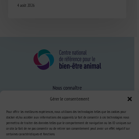
4 août 2026
Nous connaître
FAQ
Gérer le consentement
Pour offrir les meilleures expériences, nous utilisons des technologies telles que les cookies pour
stocker et/ou accéder aux informations des appareils. Le fait de consentir à ces technologies nous
Expertise
permettra de traiter des données telles que le comportement de navigation ou les ID uniques sur
S’informer sur le BEA
ce site. Le fait de ne pas consentir ou de retirer son consentement peut avoir un effet négatif sur
certaines caractéristiques et fonctions.
Se former au BEA