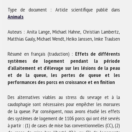
Nom *
Type de document : Article scientifique publié dans
Animals
Prénom *
Auteurs : Anita Lange, Michael Hahne, Christian Lambertz,
Matthias Gauly, Michael Wendt, Heiko Janssen, Imke Traulsen
Organisme *
Résumé en français (traduction) :
Effets de différents
systèmes de logement pendant la période
d’allaitement et d’élevage sur les lésions de la peau
E-mail *
et de la queue, les pertes de queue et les
performances des porcs en croissance et en finition
En soumettant ce formulaire, j'accepte que les
Des alternatives viables au stress du sevrage et à la
informations saisies soient utilisées dans le cadre de la
caudophagie sont nécessaires pour empêcher les morsures
relation avec le CNR BEA. *
de la queue. Par conséquent, nous avons étudié les effets
des systèmes de logement de 1106 porcs qui ont été sevrés
Les champs suivis de * sont obligatoires
à partir : (1) de cases de mise bas conventionnelles (CC), (2)