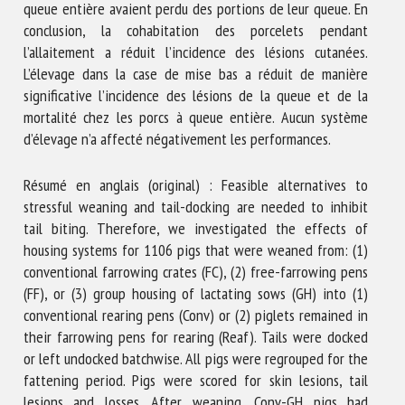
queue entière avaient perdu des portions de leur queue. En
conclusion, la cohabitation des porcelets pendant
l’allaitement a réduit l’incidence des lésions cutanées.
L’élevage dans la case de mise bas a réduit de manière
significative l’incidence des lésions de la queue et de la
mortalité chez les porcs à queue entière. Aucun système
d’élevage n’a affecté négativement les performances.
Résumé en anglais (original) : Feasible alternatives to
stressful weaning and tail-docking are needed to inhibit
tail biting. Therefore, we investigated the effects of
housing systems for 1106 pigs that were weaned from: (1)
conventional farrowing crates (FC), (2) free-farrowing pens
(FF), or (3) group housing of lactating sows (GH) into (1)
conventional rearing pens (Conv) or (2) piglets remained in
their farrowing pens for rearing (Reaf). Tails were docked
or left undocked batchwise. All pigs were regrouped for the
fattening period. Pigs were scored for skin lesions, tail
lesions and losses. After weaning, Conv-GH pigs had