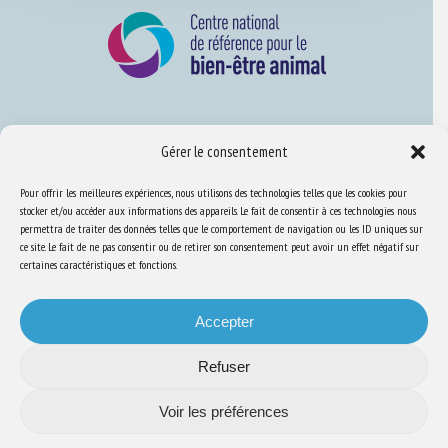
Nous connaître
Gérer le consentement
FAQ
Pour offrir les meilleures expériences, nous utilisons des technologies telles que les cookies pour
stocker et/ou accéder aux informations des appareils. Le fait de consentir à ces technologies nous
permettra de traiter des données telles que le comportement de navigation ou les ID uniques sur
Expertise
ce site. Le fait de ne pas consentir ou de retirer son consentement peut avoir un effet négatif sur
S’informer sur le BEA
certaines caractéristiques et fonctions.
Se former au BEA
Accepter
Refuser
Ressources
Voir les préférences
S’abonner aux actualités