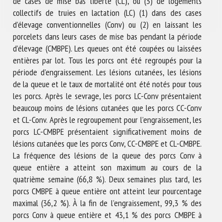
de cases de mise bas liberté (CL), ou (3) de logements
collectifs de truies en lactation (LC) (1) dans des cases
d’élevage conventionnelles (Conv) ou (2) en laissant les
porcelets dans leurs cases de mise bas pendant la période
d’élevage (CMBPE). Les queues ont été coupées ou laissées
entières par lot. Tous les porcs ont été regroupés pour la
période d’engraissement. Les lésions cutanées, les lésions
de la queue et le taux de mortalité ont été notés pour tous
les porcs. Après le sevrage, les porcs LC-Conv présentaient
beaucoup moins de lésions cutanées que les porcs CC-Conv
et CL-Conv. Après le regroupement pour l’engraissement, les
porcs LC-CMBPE présentaient significativement moins de
lésions cutanées que les porcs Conv, CC-CMBPE et CL-CMBPE.
La fréquence des lésions de la queue des porcs Conv à
queue entière a atteint son maximum au cours de la
quatrième semaine (66,8 %). Deux semaines plus tard, les
porcs CMBPE à queue entière ont atteint leur pourcentage
maximal (36,2 %). À la fin de l’engraissement, 99,3 % des
porcs Conv à queue entière et 43,1 % des porcs CMBPE à