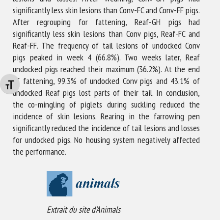
significantly less skin lesions than Conv-FC and Conv-FF pigs.
After regrouping for fattening, Reaf-GH pigs had
significantly less skin lesions than Conv pigs, Reaf-FC and
Reaf-FF. The frequency of tail lesions of undocked Conv
pigs peaked in week 4 (66.8%). Two weeks later, Reaf
undocked pigs reached their maximum (36.2%). At the end
of fattening, 99.3% of undocked Conv pigs and 43.1% of
Changer la taille de la police
undocked Reaf pigs lost parts of their tail. In conclusion,
the co-mingling of piglets during suckling reduced the
incidence of skin lesions. Rearing in the farrowing pen
significantly reduced the incidence of tail lesions and losses
for undocked pigs. No housing system negatively affected
the performance.
Extrait du site d’Animals