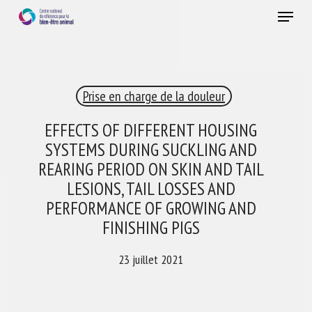
Skip
Menu
to
main
Fermer
content
×
Prise en charge de la douleur
RECEVEZ CHAQUE MOIS GRATUITEMENT
LES DERNIÈRES ACTUALITÉS SUR LE BIEN-ÊTRE
EFFECTS OF DIFFERENT HOUSING
ANIMAL
SYSTEMS DURING SUCKLING AND
REARING PERIOD ON SKIN AND TAIL
LESIONS, TAIL LOSSES AND
Select language
PERFORMANCE OF GROWING AND
FINISHING PIGS
23 juillet 2021
Veuillez remplir le formulaire ci-dessous pour vous inscrire à
notre newsletter :