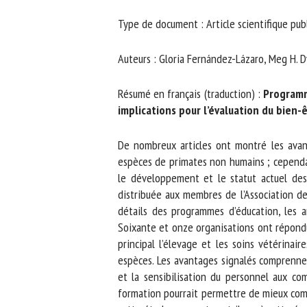
No
Type de document : Article scientifique publ
Auteurs : Gloria Fernández-Lázaro, Meg H. Dye
Or
*
Résumé en français (traduction) :
Programmes
implications pour l’évaluation du bien-êt
ut
De nombreux articles ont montré les avant
espèces de primates non humains ; cependant,
Le
le développement et le statut actuel des 
distribuée aux membres de l’Association des 
détails des programmes d’éducation, les an
Soixante et onze organisations ont répondu 
principal l’élevage et les soins vétérinair
espèces. Les avantages signalés comprennent
et la sensibilisation du personnel aux co
formation pourrait permettre de mieux compr