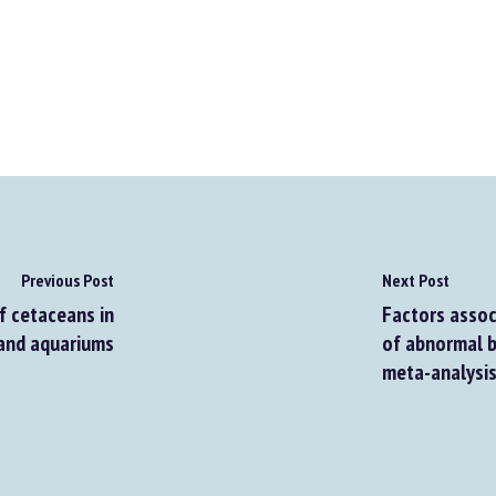
Previous Post
Next Post
 cetaceans in
Factors associ
and aquariums
of abnormal be
meta-analysis