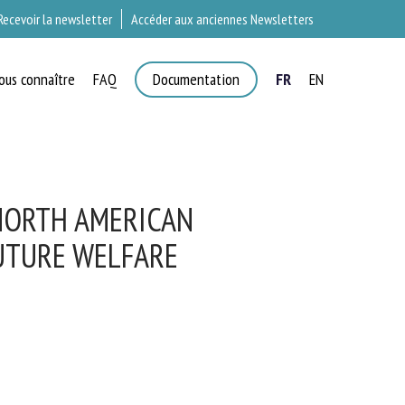
Recevoir la newsletter
Accéder aux anciennes Newsletters
ous connaître
FAQ
Documentation
FR
EN
T
NORTH AMERICAN
UTURE WELFARE