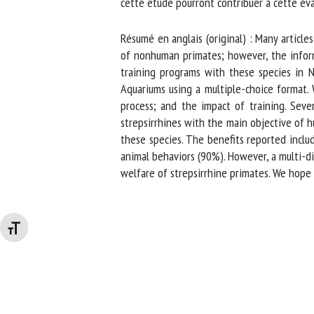
cette étude pourront contribuer à cette éval
Résumé en anglais (original) : Many article
of nonhuman primates; however, the informat
training programs with these species in N
Aquariums using a multiple-choice format. W
process; and the impact of training. Seve
strepsirrhines with the main objective of hu
these species. The benefits reported includ
animal behaviors (90%). However, a multi-di
welfare of strepsirrhine primates. We hope th
Changer la taille de la police