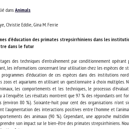
m *
Prénom
ié dans
Animals
*
, Christie Eddie, Gina M. Ferrie
ganisme
E-mail *
 d’éducation des primates strepsirrhiniens dans les institution
re dans le futur
En soumettant ce formulaire, j'accepte que les informations saisies soient
ilisées dans le cadre de la relation avec le CNR BEA. *
ages des techniques d’entraînement par conditionnement opérant pou
 les informations concernant leur utilisation chez les espèces de stre
s champs suivis de * sont obligatoires
programmes d’éducation de ces espèces dans des institutions nord-
zoos et aquariums en utilisant un questionnaire à choix multiples. Nou
imaux, les comportements et les techniques, le processus d’évaluat
à l’enquête. Les résultats montrent que 97 % des répondants ont formé
es (environ 80 %). Soixante-huit pour cent des organisations n’ont sig
 l’augmentation des interactions positives entre l’homme et l’animal
mportements des animaux (90 %). Cependant, une approche multidimens
endre son impact sur le bien-être des primates strepsirrhiniens. Nou