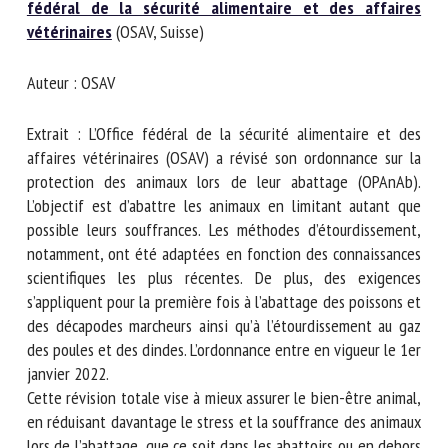
fédéral de la sécurité alimentaire et des affaires
Nom *
vétérinaires
(OSAV, Suisse)
Auteur : OSAV
Prénom *
Extrait : L’Office fédéral de la sécurité alimentaire et des
affaires vétérinaires (OSAV) a révisé son ordonnance sur la
Organisme *
protection des animaux lors de leur abattage (OPAnAb).
L’objectif est d’abattre les animaux en limitant autant que
possible leurs souffrances. Les méthodes d’étourdissement,
E-mail *
notamment, ont été adaptées en fonction des
connaissances scientifiques les plus récentes. De plus, des
exigences s’appliquent pour la première fois à l’abattage
En soumettant ce formulaire, j'accepte que les
des poissons et des décapodes marcheurs ainsi qu’à
informations saisies soient utilisées dans le cadre de la
l’étourdissement au gaz des poules et des dindes.
relation avec le CNR BEA. *
L’ordonnance entre en vigueur le 1er janvier 2022.
Cette révision totale vise à mieux assurer le bien-être
Les champs suivis de * sont obligatoires
animal, en réduisant davantage le stress et la souffrance
des animaux lors de l’abattage, que ce soit dans les