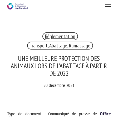
Skip
Menu
to
main
Fermer
content
×
Réglementation
RECEVEZ CHAQUE MOIS GRATUITEMENT
LES DERNIÈRES ACTUALITÉS SUR LE BIEN-ÊTRE
Transport, Abattage, Ramassage
ANIMAL
UNE MEILLEURE PROTECTION DES
ANIMAUX LORS DE L’ABATTAGE À PARTIR
DE 2022
Select language
20 décembre 2021
Veuillez remplir le formulaire ci-dessous pour vous inscrire à
notre newsletter :
Type de document : Communiqué de presse de
Office