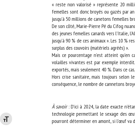
« reste non valorisé » représente 20 milli
femelles sont donc broyés ou gazés par an en 
jusqu’à 50 millions de canetons femelles bro
De son côté, Marie-Pierre Pé du Cifog nuance.
des jeunes femelles canards vers l’Italie, l’
jusqu’à 90 % de ces animaux ». Les 10 % resta
surplus des couvoirs (matériels agréés) ».
Mais ce pourcentage n’est atteint qu’en cas
volailles vivantes est par exemple interdit.
exportés, mais seulement 40 %. Dans ce cas, 
Hors crise sanitaire, mais toujours selon l
conséquence, le nombre de cannetons broyés o
À savoir
: D’ici à 2024, la date exacte n’éta
technologie permettant le sexage des œufs à
Changer la taille de la police
pourront déterminer en amont, si l’œuf va d