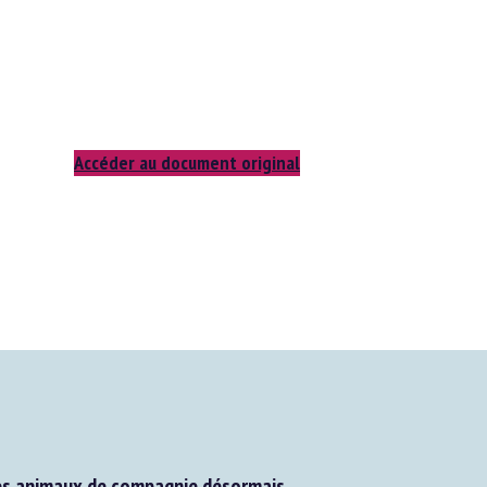
Accéder au document original
es animaux de compagnie désormais