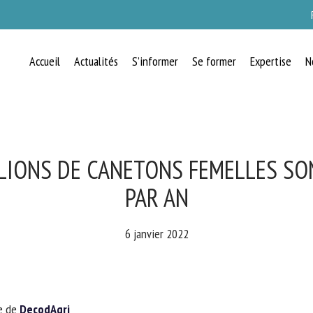
Accueil
Actualités
S’informer
Se former
Expertise
N
RECEVEZ CHAQUE MOIS GRATUITEMEN
LES DERNIÈRES ACTUALITÉS SUR LE
BIEN-ÊTRE ANIMAL
ILLIONS DE CANETONS FEMELLES SO
PAR AN
lect language
6 janvier 2022
uillez remplir le formulaire ci-dessous pour vous inscrire à notre newsletter :
e de
DecodAgri