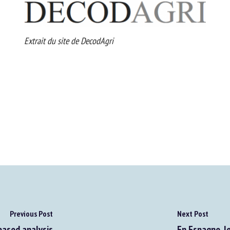
Extrait du site de DecodAgri
Previous Post
Next Post
ased analysis
En Espagne, l