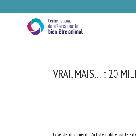
Skip
to
main
content
VRAI, MAIS… : 20 M
Se
Ve
Type de document : Article publié sur le sit