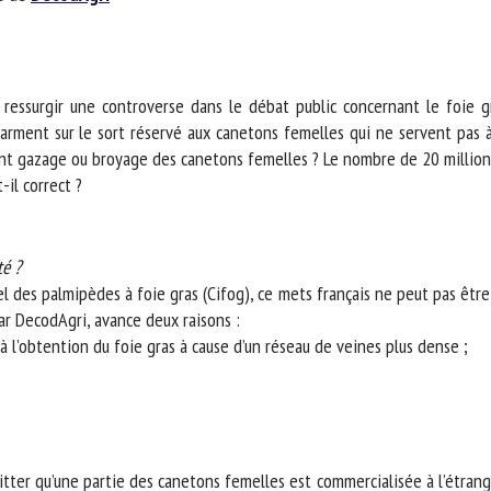
m *
Prénom
*
 ressurgir une controverse dans le débat public concernant le foie gra
ganisme
E-mail *
rment sur le sort réservé aux canetons femelles qui ne servent pas à p
ent gazage ou broyage des canetons femelles ? Le nombre de 20 million
il correct ?
En soumettant ce formulaire, j'accepte que les informations saisies soient
ilisées dans le cadre de la relation avec le CNR BEA. *
s champs suivis de * sont obligatoires
 ?
des palmipèdes à foie gras (Cifog), ce mets français ne peut pas être p
r DecodAgri, avance deux raisons :
l’obtention du foie gras à cause d’un réseau de veines plus dense ;
ter qu’une partie des canetons femelles est commercialisée à l’étranger,