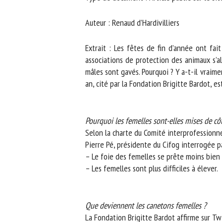
No
Auteur : Renaud d’Hardivilliers
Extrait : Les fêtes de fin d’année ont fait
Or
associations de protection des animaux s’ala
*
mâles sont gavés. Pourquoi ? Y a-t-il vraim
an, cité par la Fondation Brigitte Bardot, est-
ut
Le
Pourquoi les femelles sont-elles mises de côté
Selon la charte du Comité interprofessionnel 
Pierre Pé, présidente du Cifog interrogée pa
– Le foie des femelles se prête moins bien à 
– Les femelles sont plus difficiles à élever.
Que deviennent les canetons femelles ?
La Fondation Brigitte Bardot affirme sur Twit