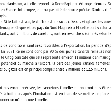
ons d’animaux, a-t-elle répondu à DecodAgri par échange d’emails. Se
France. Interrogée, elle n’a pas cité de source précise. D’autres chiffr
yés.
 Si le fait est vrai, le chiffre est inexact : « Depuis vingt ans, les co
Allemagne, Chypre et les pays du Nord Maghreb. » Et cette part « valoris
nts, soit 2 millions de canetons, sont en revanche « éliminés selon les 
 de conditions sanitaires favorables à l’exportation. En période d’ép
 En 2021, ce ne sont donc pas 90 % des jeunes canards femelles non uti
le Cifog constate que cela représente environ 11 millions d’animaux gaz
e potentiel du marché à l’export, la part des jeunes canards femelle
u gazés est en principe compris entre 2 millions et 12,5 millions.
nt pas encore précisée, les cannetons femelles ne pourront plus être b
 huit jours après l’incubation est en train de se mettre en place. A
onner un mâle ou une femelle.