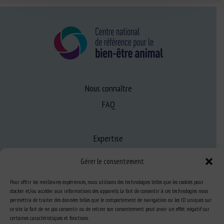
Nous connaître
FAQ
Expertise
S’informer sur le BEA
Gérer le consentement
Se former au BEA
Pour offrir les meilleures expériences, nous utilisons des technologies telles que les cookies pour
stocker et/ou accéder aux informations des appareils. Le fait de consentir à ces technologies nous
permettra de traiter des données telles que le comportement de navigation ou les ID uniques sur
Ressources
ce site. Le fait de ne pas consentir ou de retirer son consentement peut avoir un effet négatif sur
certaines caractéristiques et fonctions.