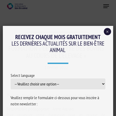
Skip
Menu
to
main
Fermer
content
×
Colloques-séminaires-formations
RECEVEZ CHAQUE MOIS GRATUITEMENT
LES DERNIÈRES ACTUALITÉS SUR LE BIEN-ÊTRE
FORMATION « LE BIEN-ÊTRE DES BOVINS
ANIMAL
AU COURS DE L’ÉLEVAGE »
1 février 2022
Select language
Type de document : Annonce de formation de l’
Idele
Veuillez remplir le formulaire ci-dessous pour vous inscrire à
notre newsletter :
Responsable pédagogique : Anne Aupiais
Pour organiser cette formation pour un groupe de