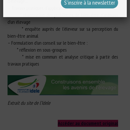
d’élevage…
– Travaux pratiques d’application en exploitation :
* observation des problèmes de bien-être d’animaux
d’un élevage
* enquête auprès de l’éleveur sur sa perception du
bien-être animal
– Formulation d’un conseil sur le bien-être :
* réflexion en sous-groupes
* mise en commun et analyse critique à partir des
travaux pratiques
Extrait du site de l’Idele
Accéder au document original