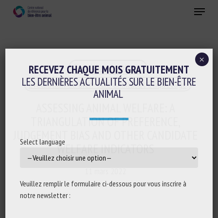
Skip
Menu
to
main
Fermer
content
×
Cognition-émotions
RECEVEZ CHAQUE MOIS GRATUITEMENT
LES DERNIÈRES ACTUALITÉS SUR LE BIEN-ÊTRE
Evaluation du bien-être animal et Etiquetage
ANIMAL
ASSESSING ANIMAL WELFARE: A
TRIANGULATION OF PREFERENCE,
JUDGEMENT BIAS AND OTHER CANDIDATE
Select language
WELFARE INDICATORS
11 mars 2022
Veuillez remplir le formulaire ci-dessous pour vous inscrire à
notre newsletter :