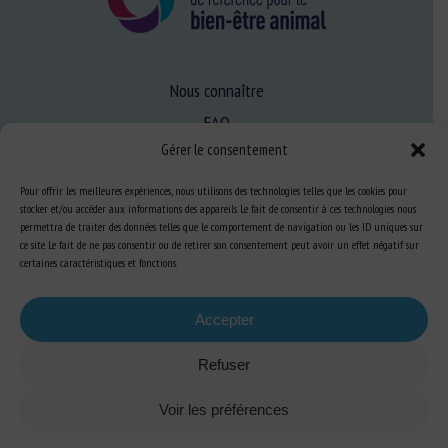
Nous connaître
FAQ
Gérer le consentement
Expertise
Pour offrir les meilleures expériences, nous utilisons des technologies telles que les cookies pour
stocker et/ou accéder aux informations des appareils. Le fait de consentir à ces technologies nous
S’informer sur le BEA
permettra de traiter des données telles que le comportement de navigation ou les ID uniques sur
ce site. Le fait de ne pas consentir ou de retirer son consentement peut avoir un effet négatif sur
Se former au BEA
certaines caractéristiques et fonctions.
Accepter
Ressources
Refuser
S’abonner aux actualités
Voir les préférences