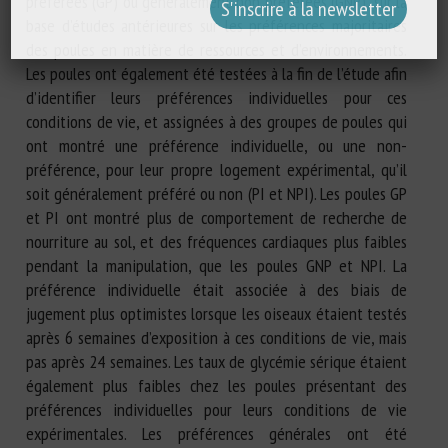
préférées (GP) ou généralement non préférées (GNP), sur la
base d’études antérieures sur les préférences majoritaires
des poules en matière de ressources et d’environnements.
Les poules ont également été testées à la fin de l’étude afin
d’identifier leurs préférences individuelles pour ces
conditions de vie, et assignées à des groupes de poules qui
ont montré une préférence individuelle, ou une non-
préférence, pour leur propre logement expérimental, qu’il
soit généralement préféré ou non (PI et NPI). Les poules GP
et PI ont montré plus de comportement de recherche de
nourriture au sol, et des fréquences cardiaques plus faibles
pendant la manipulation, que les poules GNP et NPI. La
préférence individuelle était associée à des biais de
jugement plus optimistes lorsque les oiseaux étaient testés
après 6 semaines d’exposition à ces conditions de vie, mais
pas après 24 semaines. Les taux de glycémie sérique étaient
également plus faibles chez les poules présentant des
préférences individuelles pour leurs conditions de vie
expérimentales. Les préférences générales ont été