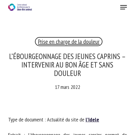
Skip
Menu
to
main
Fermer
content
Prise en charge de la douleur
RECEVEZ CHAQUE MOIS GRATUITEMENT
LES DERNIÈRES ACTUALITÉS SUR LE BIEN-ÊTRE
L’ÉBOURGEONNAGE DES JEUNES CAPRINS
ANIMAL
– INTERVENIR AU BON ÂGE ET SANS
DOULEUR
17 mars 2022
Select language
Veuillez remplir le formulaire ci-dessous pour vous inscrire à
Type de document : Actualité du site de
l’Idele
notre newsletter :
Extrait : L’ébourgeonnage des jeunes caprins permet de