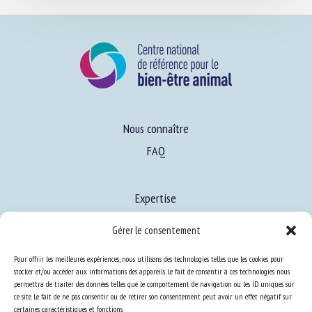
Nous connaître
FAQ
Gérer le consentement
Expertise
S’informer sur le BEA
Pour offrir les meilleures expériences, nous utilisons des technologies telles que les cookies pour
stocker et/ou accéder aux informations des appareils. Le fait de consentir à ces technologies nous
Se former au BEA
permettra de traiter des données telles que le comportement de navigation ou les ID uniques sur
ce site. Le fait de ne pas consentir ou de retirer son consentement peut avoir un effet négatif sur
certaines caractéristiques et fonctions.