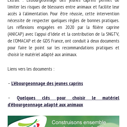
Nom *
limiter les risques de blessures entre animaux et facilite
leur accès à l’alimentation. Pour être réussie, cette
intervention nécessite de respecter quelques règles de
Prénom *
bonnes pratiques. Les réflexions engagées en 2020 par la
filière caprine (ANICAP) avec l’appui d’Idele et la
contribution de la SNGTV, de l’OMACAP et de GDS France,
ont conduit à deux documents pour faire le point sur les
Organisme *
recommandations pratiques et choisir le matériel adapté
aux animaux.
E-mail *
Liens vers les documents :
En soumettant ce formulaire, j'accepte que les
–
L’ébourgeonnage des jeunes caprins
informations saisies soient utilisées dans le cadre de la
relation avec le CNR BEA. *
–
Quelques clés pour choisir le matériel
d’ébourgeonnage adapté aux animaux
Les champs suivis de * sont obligatoires