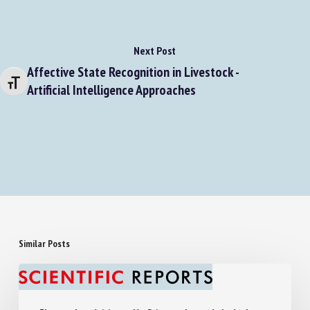
Next Post
Affective State Recognition in Livestock -
Changer la taille de la police
Artificial Intelligence Approaches
Similar Posts