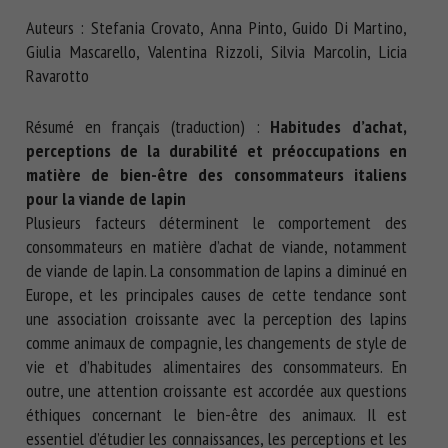
Nom *
Auteurs : Stefania Crovato, Anna Pinto, Guido Di Martino,
Giulia Mascarello, Valentina Rizzoli, Silvia Marcolin, Licia
Ravarotto
Prénom *
Résumé en français (traduction) :
Habitudes d’achat,
perceptions de la durabilité et préoccupations en
Organisme *
matière de bien-être des consommateurs italiens
pour la viande de lapin
Plusieurs facteurs déterminent le comportement des
consommateurs en matière d’achat de viande, notamment
E-mail *
de viande de lapin. La consommation de lapins a diminué en
Europe, et les principales causes de cette tendance sont
En soumettant ce formulaire, j'accepte que les
une association croissante avec la perception des lapins
informations saisies soient utilisées dans le cadre de la
comme animaux de compagnie, les changements de style de
relation avec le CNR BEA. *
vie et d’habitudes alimentaires des consommateurs. En
outre, une attention croissante est accordée aux questions
Les champs suivis de * sont obligatoires
éthiques concernant le bien-être des animaux. Il est
essentiel d’étudier les connaissances, les perceptions et les