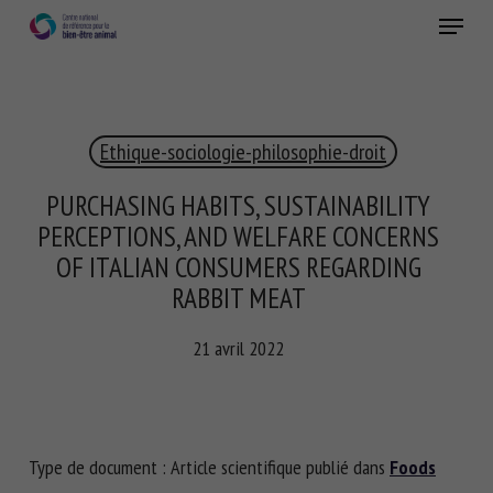
Skip
Menu
to
main
Fermer
content
×
Ethique-sociologie-philosophie-droit
RECEVEZ CHAQUE MOIS GRATUITEMENT
LES DERNIÈRES ACTUALITÉS SUR LE BIEN-ÊTRE
PURCHASING HABITS, SUSTAINABILITY
ANIMAL
PERCEPTIONS, AND WELFARE CONCERNS
OF ITALIAN CONSUMERS REGARDING
RABBIT MEAT
Select language
21 avril 2022
Veuillez remplir le formulaire ci-dessous pour vous inscrire à
notre newsletter :
Type de document : Article scientifique publié dans
Foods