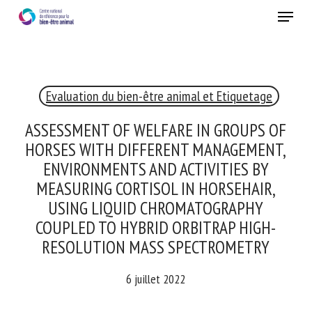
Skip
Menu
to
main
Fermer
content
×
Evaluation du bien-être animal et Etiquetage
RECEVEZ CHAQUE MOIS GRATUITEMENT
LES DERNIÈRES ACTUALITÉS SUR LE BIEN-ÊTRE
ASSESSMENT OF WELFARE IN GROUPS OF
ANIMAL
HORSES WITH DIFFERENT MANAGEMENT,
ENVIRONMENTS AND ACTIVITIES BY
MEASURING CORTISOL IN HORSEHAIR,
Select language
USING LIQUID CHROMATOGRAPHY
COUPLED TO HYBRID ORBITRAP HIGH-
RESOLUTION MASS SPECTROMETRY
Veuillez remplir le formulaire ci-dessous pour vous inscrire à
6 juillet 2022
notre newsletter :