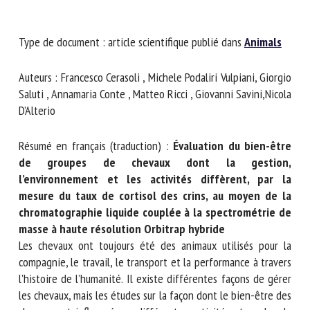
Nom *
Type de document : article scientifique publié dans
Animals
Prénom *
Auteurs : Francesco Cerasoli , Michele Podaliri Vulpiani,
Giorgio Saluti , Annamaria Conte , Matteo Ricci , Giovanni
Savini,Nicola D’Alterio
Organisme *
Résumé en français (traduction) :
Évaluation du bien-être
de groupes de chevaux dont la gestion,
E-mail *
l’environnement et les activités diffèrent, par la
mesure du taux de cortisol des crins, au moyen de la
chromatographie liquide couplée à la spectrométrie
En soumettant ce formulaire, j'accepte que les
de masse à haute résolution Orbitrap hybride
informations saisies soient utilisées dans le cadre de la
Les chevaux ont toujours été des animaux utilisés pour la
relation avec le CNR BEA. *
compagnie, le travail, le transport et la performance à
travers l’histoire de l’humanité. Il existe différentes façons
Les champs suivis de * sont obligatoires
de gérer les chevaux, mais les études sur la façon dont le