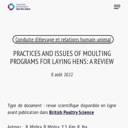
Skip
Menu
to
main
Fermer
content
×
Conduite d'élevage et relations humain-animal
RECEVEZ CHAQUE MOIS GRATUITEMENT
LES DERNIÈRES ACTUALITÉS SUR LE BIEN-ÊTRE
PRACTICES AND ISSUES OF MOULTING
ANIMAL
PROGRAMS FOR LAYING HENS: A REVIEW
8 août 2022
Select language
Type de document : revue scientifique disponible en ligne
Veuillez remplir le formulaire ci-dessous pour vous inscrire à
avant publication dans
British Poultry Science
notre newsletter :
Auteurs : R. Mishra, B. Mishra, Y. S. Kim, R. Jha