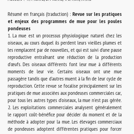
Nom *
Résumé en français (traduction) :
Revue sur les pratiques
et enjeux des programmes de mue pour les poules
Prénom *
pondeuses
1. La mue est un processus physiologique naturel chez les
oiseaux, au cours duquel ils perdent leurs vieilles plumes et
les remplacent par de nouvelles, et qui est suivi d’une pause
Organisme *
reproductive entraînant une réduction de la production
d’œufs. Des oiseaux différents font leur mue à différents
moments de leur vie. Certains oiseaux ont une mue
E-mail *
passagère tandis que d’autres muent à la fin de leur cycle de
reproduction. Cette revue se focalise principalement sur les
pratiques de mue associées aux pondeuses commerciales car,
En soumettant ce formulaire, j'accepte que les
pour tous les autres types d’oiseaux, la mue n’est pas gérée.
informations saisies soient utilisées dans le cadre de la
2. Les exploitations commerciales analysent généralement
relation avec le CNR BEA. *
le rapport coût-bénéfice pour décider du moment et de la
méthode à adopter pour la mue. Les élevages commerciaux
Les champs suivis de * sont obligatoires
de pondeuses adoptent différentes pratiques pour forcer