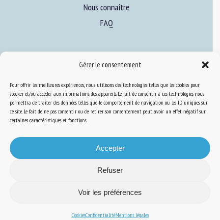
Nous connaître
FAQ
Expertise
Gérer le consentement
S’informer sur le BEA
Pour offrir les meilleures expériences, nous utilisons des technologies telles que les cookies pour
Se former au BEA
stocker et/ou accéder aux informations des appareils. Le fait de consentir à ces technologies nous
permettra de traiter des données telles que le comportement de navigation ou les ID uniques sur
ce site. Le fait de ne pas consentir ou de retirer son consentement peut avoir un effet négatif sur
certaines caractéristiques et fonctions.
Ressources
S’abonner aux actualités
Accepter
Refuser
Voir les préférences
Plan du site
-
Mentions Légales
-
Confidentialité
-
Cookies
-
Accessibilité
-
Conception et réalisation
Numéria Communication
Cookies
Confidentialité
Mentions légales