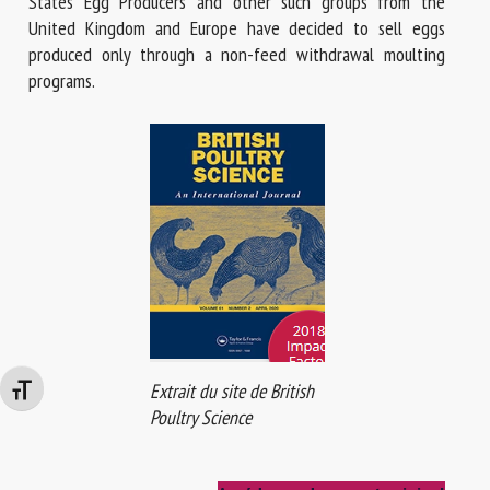
States Egg Producers and other such groups from the
United Kingdom and Europe have decided to sell eggs
produced only through a non-feed withdrawal moulting
programs.
Extrait du site de British
Changer la taille de la police
Poultry Science