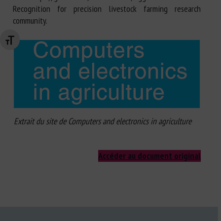
Recognition for precision livestock farming research
community.
Changer la taille de la police
Extrait du site de Computers and electronics in agriculture
Accéder au document original