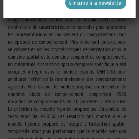
d’extracteur de caractéristiques spatiales pour apprendre les
représentations d’apparence du comportement dans chaque
image individuelle, tandis que le réseau GRU a servi
d’extracteur de caractéristiques temporelles pour apprendre
les représentations en mouvement du comportement dans
un épisode de comportement. Plus important encore, pour
se concentrer sur les caractéristiques de perception dans le
domaine spatial et le domaine temporel du comportement,
un mécanisme d’attention spatio-temporel spécifique a été
conçu et intégré dans le modèle hybride CNN-GRU pour
améliorer l’effet de la reconnaissance des comportements
agressifs. Pour évaluer le modèle proposé, un ensemble de
données vidéo de comportement comprenant 5530
épisodes de comportements de 10 porcelets a été utilisé.
La précision du modèle hybride proposé sur l’ensemble de
tests était de 94,8 %. Les résultats ont montré que le
modèle hybride proposé et intégré à l’attention spatio-
temporelle était plus performant que le modèle avec une
attention spatiale ou temporelle indépendante ou que le