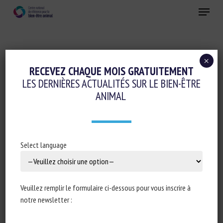
Skip
Menu
to
main
Fermer
content
×
Elevage de précision et IA
RECEVEZ CHAQUE MOIS GRATUITEMENT
LES DERNIÈRES ACTUALITÉS SUR LE BIEN-ÊTRE
RECOGNITION OF AGGRESSIVE BEHAVIOR
ANIMAL
OF GROUP-HOUSED PIGS BASED ON CNN-
GRU HYBRID MODEL WITH SPATIO-
TEMPORAL ATTENTION MECHANISM
Select language
12 janvier 2023
Veuillez remplir le formulaire ci-dessous pour vous inscrire à
notre newsletter :
Type de document : article scientifique publié