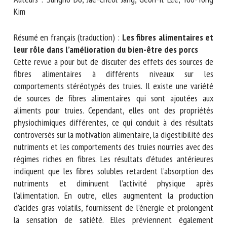
Nom *
Auteurs : Sungho Do, Jae-Cheol Jang, Geon-Il Lee, Yoo-Yong
Kim
Prénom *
Résumé en français (traduction) :
Les fibres alimentaires
et leur rôle dans l’amélioration du bien-être des
porcs
Cette revue a pour but de discuter des effets des sources
Organisme *
de fibres alimentaires à différents niveaux sur les
comportements stéréotypés des truies. Il existe une variété
de sources de fibres alimentaires qui sont ajoutées aux
E-mail *
aliments pour truies. Cependant, elles ont des propriétés
physiochimiques différentes, ce qui conduit à des résultats
controversés sur la motivation alimentaire, la digestibilité
En soumettant ce formulaire, j'accepte que les
des nutriments et les comportements des truies nourries
informations saisies soient utilisées dans le cadre de la
avec des régimes riches en fibres. Les résultats d’études
relation avec le CNR BEA. *
antérieures indiquent que les fibres solubles retardent
Les champs suivis de * sont obligatoires
l’absorption des nutriments et diminuent l’activité physique
après l’alimentation. En outre, elles augmentent la