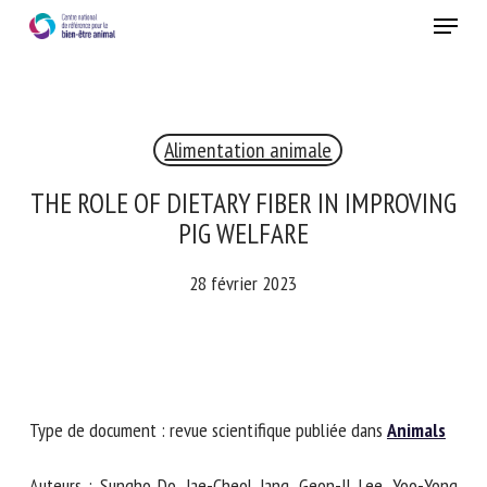
Skip
Menu
to
main
Fermer
content
×
Alimentation animale
RECEVEZ CHAQUE MOIS GRATUITEMENT
LES DERNIÈRES ACTUALITÉS SUR LE BIEN-ÊTRE
THE ROLE OF DIETARY FIBER IN
ANIMAL
IMPROVING PIG WELFARE
28 février 2023
Select language
Veuillez remplir le formulaire ci-dessous pour vous inscrire à
Type de document : revue scientifique publiée dans
notre newsletter :
Animals