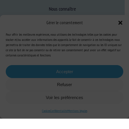
Nous connaître
FAQ
Gérer le consentement
Pour offrir les meilleures expériences, nous utilisons des technologies telles que les cookies pour
Expertise
stocker et/ou accéder aux informations des appareils. Le fait de consentir à ces technologies nous
permettra de traiter des données telles que le comportement de navigation ou les ID uniques sur
S’informer sur le BEA
ce site. Le fait de ne pas consentir ou de retirer son consentement peut avoir un effet négatif sur
Se former au BEA
certaines caractéristiques et fonctions.
Accepter
Ressources
Refuser
S’abonner aux actualités
Voir les préférences
Cookies
Confidentialité
Mentions légales
Plan du site
-
Mentions Légales
-
Confidentialité
-
Cookies
-
Accessibilité
-