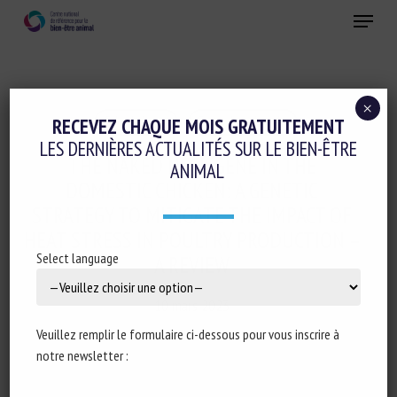
Skip
Menu
to
main
Fermer
content
×
Génétique
Santé animale
RECEVEZ CHAQUE MOIS GRATUITEMENT
LES DERNIÈRES ACTUALITÉS SUR LE BIEN-ÊTRE
THE NAKED NECK GENE IN THE
ANIMAL
DOMESTIC CHICKEN: A GENETIC
STRATEGY TO MITIGATE THE IMPACT OF
HEAT STRESS IN POULTRY PRODUCTION –
Select language
A REVIEW
10 mars 2023
Veuillez remplir le formulaire ci-dessous pour vous inscrire à
notre newsletter :