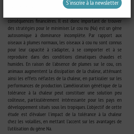
changements comportementaux, physiques et
physiologiques chez les volailles, avec de graves
conséquences financières. Il est donc important de trouver
des stratégies pour le minimiser. Le cou nu (Na) est un gène
autosomique à dominance incomplète. Par rapport aux
oiseaux à plumes normaux, les oiseaux à cou nu sont connus
pour leur capacité à s’adapter, à se comporter et à se
reproduire dans des conditions climatiques chaudes et
humides. En raison de l’absence de plumes sur le cou, ces
animaux augmentent la dissipation de la chaleur, atténuant
ainsi les effets néfastes de la chaleur, en particulier sur les
performances de production. L’amélioration génétique de la
tolérance à la chaleur peut constituer une solution peu
coûteuse, particulièrement intéressante pour les pays en
développement situés sous les tropiques. L’objectif de cette
étude est d’évaluer l’impact de la tolérance à la chaleur
chez les volailles, en mettant l’accent sur les avantages de
l’utilisation du gène Na.