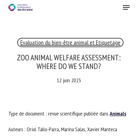
Skip
Menu
to
main
Fermer
content
×
Evaluation du bien-être animal et Etiquetage
RECEVEZ CHAQUE MOIS GRATUITEMENT
LES DERNIÈRES ACTUALITÉS SUR LE BIEN-ÊTRE
ZOO ANIMAL WELFARE ASSESSMENT:
ANIMAL
WHERE DO WE STAND?
12 juin 2023
Select language
Type de document : revue scientifique publiée dans
Veuillez remplir le formulaire ci-dessous pour vous inscrire à
Animals
notre newsletter :
Auteurs : Oriol Tallo-Parra, Marina Salas, Xavier Manteca