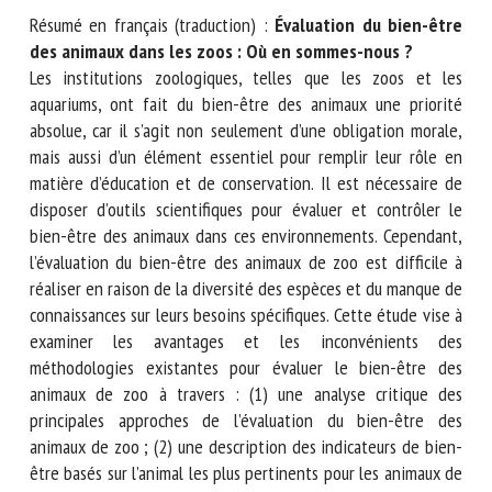
Nom *
Résumé en français (traduction) :
Évaluation du bien-être
des animaux dans les zoos : Où en sommes-nous ?
Prénom *
Les institutions zoologiques, telles que les zoos et les
aquariums, ont fait du bien-être des animaux une priorité
absolue, car il s’agit non seulement d’une obligation morale,
mais aussi d’un élément essentiel pour remplir leur rôle en
Organisme *
matière d’éducation et de conservation. Il est nécessaire de
disposer d’outils scientifiques pour évaluer et contrôler le
bien-être des animaux dans ces environnements.
E-mail *
Cependant, l’évaluation du bien-être des animaux de zoo
est difficile à réaliser en raison de la diversité des espèces
et du manque de connaissances sur leurs besoins
En soumettant ce formulaire, j'accepte que les
spécifiques. Cette étude vise à examiner les avantages et
informations saisies soient utilisées dans le cadre de la
les inconvénients des méthodologies existantes pour
relation avec le CNR BEA. *
évaluer le bien-être des animaux de zoo à travers : (1) une
analyse critique des principales approches de l’évaluation du
Les champs suivis de * sont obligatoires
bien-être des animaux de zoo ; (2) une description des