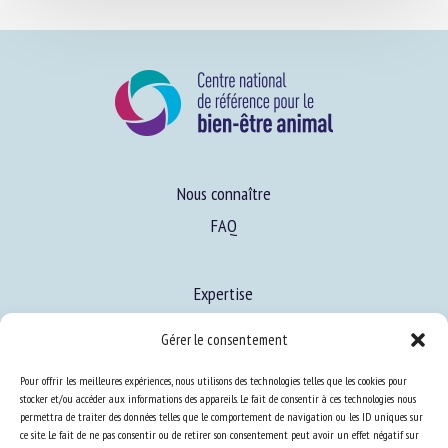
Nous connaître
FAQ
Expertise
S’informer sur le BEA
Gérer le consentement
Se former au BEA
Pour offrir les meilleures expériences, nous utilisons des technologies telles que les cookies pour
stocker et/ou accéder aux informations des appareils. Le fait de consentir à ces technologies nous
permettra de traiter des données telles que le comportement de navigation ou les ID uniques sur
ce site. Le fait de ne pas consentir ou de retirer son consentement peut avoir un effet négatif sur
Ressources